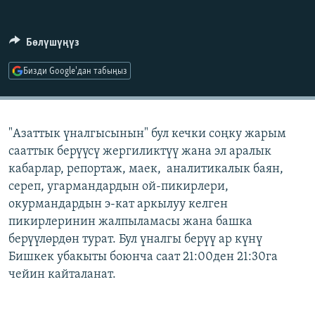
ОНЛАЙН ШЕРИНЕ
ЭЖЕ-СИҢДИЛЕР
АЗАТТЫК+
Бөлүшүңүз
ЫҢГАЙСЫЗ СУРООЛОР
Бизди Google'дан табыңыз
ЭЕ/АРнун бардык сайттары
"Азаттык үналгысынын" бул кечки соңку жарым
сааттык берүүсү жергиликтүү жана эл аралык
кабарлар, репортаж, маек, аналитикалык баян,
сереп, угармандардын ой-пикирлери,
окурмандардын э-кат аркылуу келген
пикирлеринин жалпыламасы жана башка
берүүлөрдөн турат. Бул үналгы берүү ар күнү
Бишкек убакыты боюнча саат 21:00ден 21:30га
чейин кайталанат.