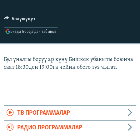
ОНЛАЙН ШЕРИНЕ
ЭЖЕ-СИҢДИЛЕР
АЗАТТЫК+
Бөлүшүңүз
ЫҢГАЙСЫЗ СУРООЛОР
Бизди Google'дан табыңыз
ЭЕ/АРнун бардык сайттары
Бул үналгы берүү ар күнү Бишкек убакыты боюнча
саат 18:30ден 19:00га чейин обого түз чыгат.
ТВ ПРОГРАММАЛАР
РАДИО ПРОГРАММАЛАР