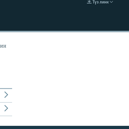
Түз линк
EMBED
йин