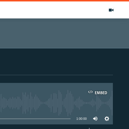
EMBED
able
1:00:00