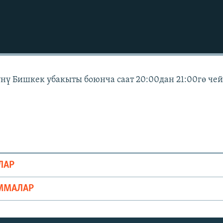
күнү Бишкек убакыты боюнча саат 20:00дан 21:00гө че
ЛАР
ММАЛАР