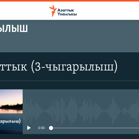
РЫЛЫШ
аттык (3-чыгарылыш)
No media source currently avail
0:00