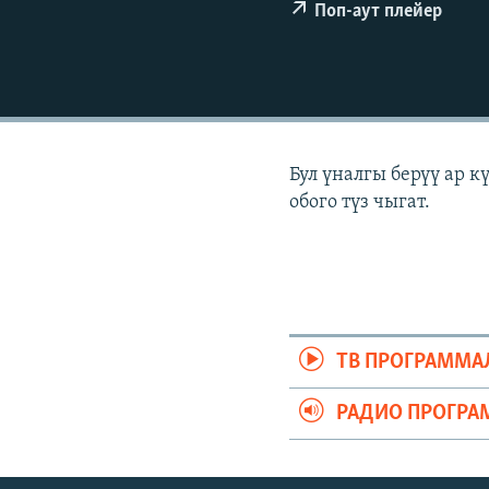
ЭЖЕ-СИҢДИЛЕР
Поп-аут плейер
АЗАТТЫК+
ЫҢГАЙСЫЗ СУРООЛОР
Бул үналгы берүү ар 
обого түз чыгат.
ТВ ПРОГРАММА
РАДИО ПРОГРА