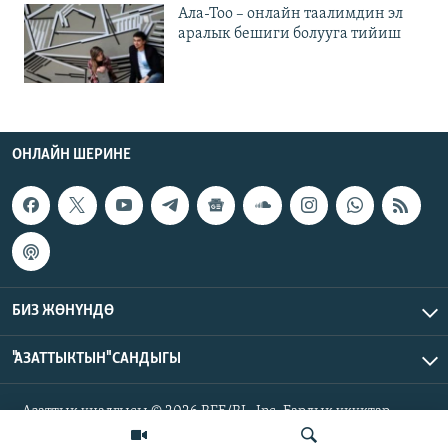
Ала-Тоо – онлайн таалимдин эл
аралык бешиги болууга тийиш
ОНЛАЙН ШЕРИНЕ
БИЗ ЖӨНҮНДӨ
"АЗАТТЫКТЫН" САНДЫГЫ
Азаттык үналгысы © 2026 RFE/RL, Inc. Бардык укуктар
корголгон.