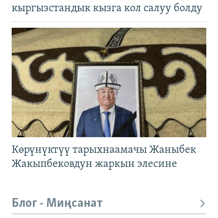
кыргызстандык кызга кол салуу болду
Көрүнүктүү тарыхнаамачы Жаныбек
Жакыпбековдун жаркын элесине
Блог - Миңсанат