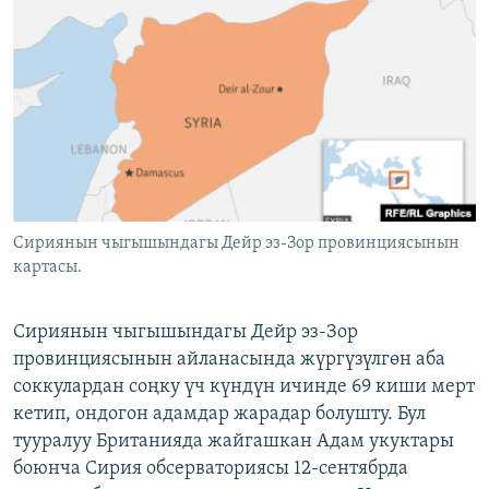
ОНЛАЙН ШЕРИНЕ
ЭЖЕ-СИҢДИЛЕР
АЗАТТЫК+
ЫҢГАЙСЫЗ СУРООЛОР
ЭЕ/АРнун бардык сайттары
Сириянын чыгышындагы Дейр эз-Зор провинциясынын
картасы.
Сириянын чыгышындагы Дейр эз-Зор
провинциясынын айланасында жүргүзүлгөн аба
соккулардан соңку үч күндүн ичинде 69 киши мерт
кетип, ондогон адамдар жарадар болушту. Бул
тууралуу Британияда жайгашкан Адам укуктары
боюнча Сирия обсерваториясы 12-сентябрда