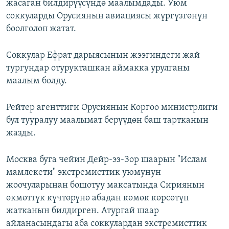
жасаган билдирүүсүндө маалымдады. Уюм
соккуларды Орусиянын авиациясы жүргүзгөнүн
боолголоп жатат.
Соккулар Ефрат дарыясынын жээгиндеги жай
тургундар отурукташкан аймакка урулганы
маалым болду.
Рейтер агенттиги Орусиянын Коргоо министрлиги
бул тууралуу маалымат берүүдөн баш тартканын
жазды.
Москва буга чейин Дейр-эз-Зор шаарын "Ислам
мамлекети" экстремисттик уюмунун
жоочуларынан бошотуу максатында Сириянын
өкмөттүк күчтөрүнө абадан көмөк көрсөтүп
жатканын билдирген. Атургай шаар
айланасындагы аба соккулардан экстремисттик