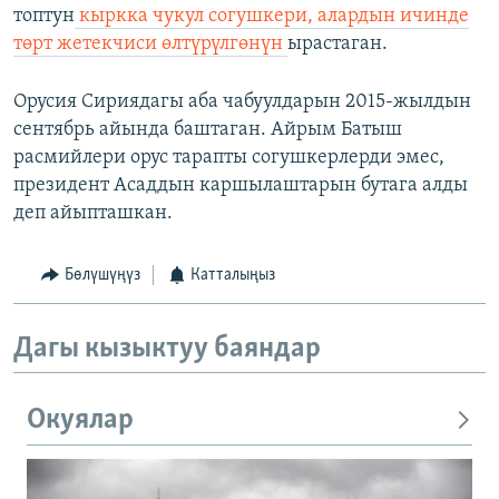
топтун
кыркка чукул согушкери, алардын ичинде
төрт жетекчиси өлтүрүлгөнүн
ырастаган.
Орусия Сириядагы аба чабуулдарын 2015-жылдын
сентябрь айында баштаган. Айрым Батыш
расмийлери орус тарапты согушкерлерди эмес,
президент Асаддын каршылаштарын бутага алды
деп айыпташкан.
Бөлүшүңүз
Катталыңыз
Дагы кызыктуу баяндар
Окуялар