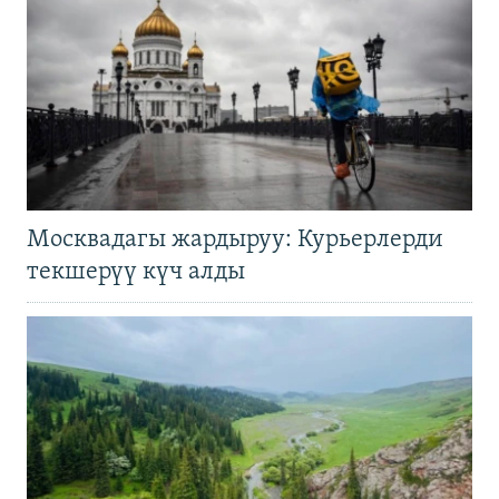
Москвадагы жардыруу: Курьерлерди
текшерүү күч алды