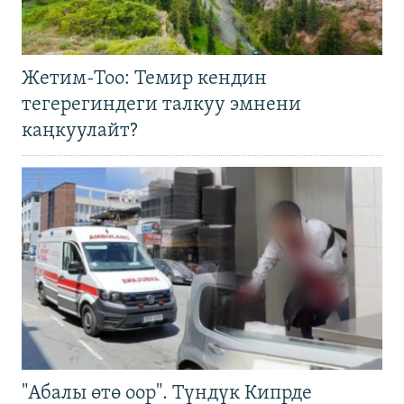
Жетим-Тоо: Темир кендин
тегерегиндеги талкуу эмнени
каңкуулайт?
"Абалы өтө оор". Түндүк Кипрде