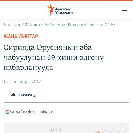
Линктер
Мазмунга
өтүңүз
6-Август, 2026-жыл, бейшемби, Бишкек убактысы 04:58
Навигацияга
ЖАҢЫЛЫКТАР
өтүңүз
ЖАҢЫЛЫКТАР
КЫРГЫЗСТАН
Издөөгө
Сирияда Орусиянын аба
салыңыз
ДҮЙНӨ
КЫРГЫЗСТАН
чабуулунан 69 киши өлгөнү
УКРАИНА
САЯСАТ
ДҮЙНӨ
кабарланууда
АТАЙЫН ИЛИКТӨӨ
ЭКОНОМИКА
БОРБОР АЗИЯ
12-Сентябрь, 2017
ТВ ПРОГРАММАЛАР
МАДАНИЯТ
Бөлүшүңүз
ПОДКАСТ
БҮГҮН АЗАТТЫКТА
ӨЗГӨЧӨ ПИКИР
ЭКСПЕРТТЕР ТАЛДАЙТ
Бизди Google'дан табыңыз
БИЗ ЖАНА ДҮЙНӨ
Русский
ДАНИСТЕ