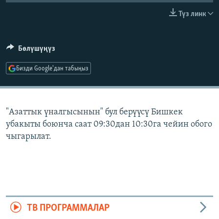
ОНЛАЙН ШЕРИНЕ
ЭЖЕ-СИҢДИЛЕР
Түз линк
АЗАТТЫК+
ЫҢГАЙСЫЗ СУРООЛОР
Бөлүшүңүз
Бизди Google'дан табыңыз
ЭЕ/АРнун бардык сайттары
"Азаттык үналгысынын" бул берүүсү Бишкек
убакыты боюнча саат 09:30дан 10:30га чейин обого
чыгарылат.
ТВ ПРОГРАММАЛАР