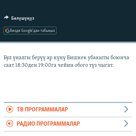
ОНЛАЙН ШЕРИНЕ
ЭЖЕ-СИҢДИЛЕР
АЗАТТЫК+
Бөлүшүңүз
ЫҢГАЙСЫЗ СУРООЛОР
Бизди Google'дан табыңыз
ЭЕ/АРнун бардык сайттары
Бул үналгы берүү ар күнү Бишкек убакыты боюнча
саат 18:30ден 19:00га чейин обого түз чыгат.
ТВ ПРОГРАММАЛАР
РАДИО ПРОГРАММАЛАР