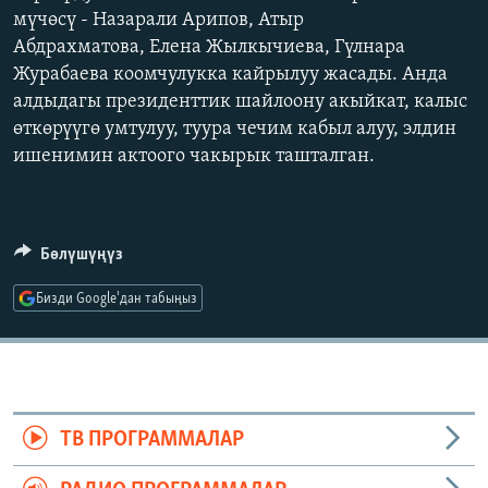
мүчөсү - Назарали Арипов, Атыр
ОНЛАЙН ШЕРИНЕ
ЭЖЕ-СИҢДИЛЕР
Абдрахматова, Елена Жылкычиева, Гүлнара
АЗАТТЫК+
Журабаева коомчулукка кайрылуу жасады. Анда
ЫҢГАЙСЫЗ СУРООЛОР
алдыдагы президенттик шайлоону акыйкат, калыс
өткөрүүгө умтулуу, туура чечим кабыл алуу, элдин
ишенимин актоого чакырык ташталган.
ЭЕ/АРнун бардык сайттары
Бөлүшүңүз
Бизди Google'дан табыңыз
ТВ ПРОГРАММАЛАР