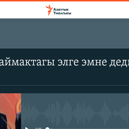
аймактагы элге эмне дед
No media source currently avail