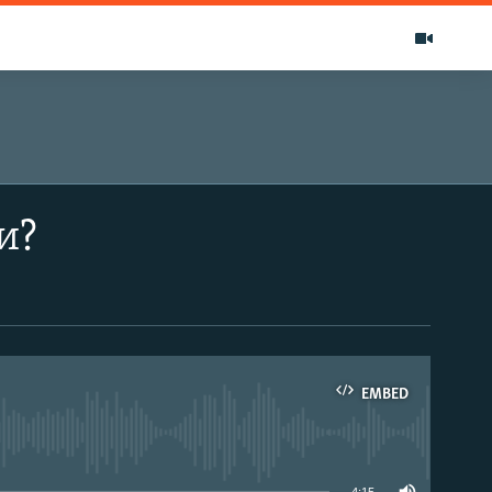
и?
EMBED
able