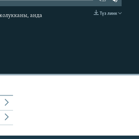
4:15
Түз линк
жолукканы, анда
EMBED