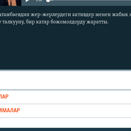
0:00
Атамбаевдин жер-жерлердеги активдер менен жабык 
у талкууну, бир катар божомолдорду жаратты.
ЛАР
ММАЛАР