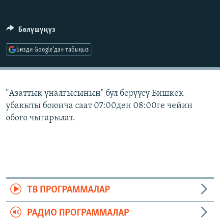
ОНЛАЙН ШЕРИНЕ
ЭЖЕ-СИҢДИЛЕР
АЗАТТЫК+
Бөлүшүңүз
ЫҢГАЙСЫЗ СУРООЛОР
Бизди Google'дан табыңыз
ЭЕ/АРнун бардык сайттары
"Азаттык үналгысынын" бул берүүсү Бишкек
убакыты боюнча саат 07:00ден 08:00ге чейин
обого чыгарылат.
ТВ ПРОГРАММАЛАР
РАДИО ПРОГРАММАЛАР