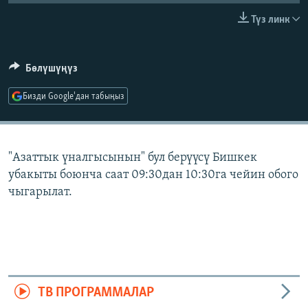
ОНЛАЙН ШЕРИНЕ
ЭЖЕ-СИҢДИЛЕР
Түз линк
АЗАТТЫК+
ЫҢГАЙСЫЗ СУРООЛОР
Бөлүшүңүз
Бизди Google'дан табыңыз
ЭЕ/АРнун бардык сайттары
"Азаттык үналгысынын" бул берүүсү Бишкек
убакыты боюнча саат 09:30дан 10:30га чейин обого
чыгарылат.
ТВ ПРОГРАММАЛАР