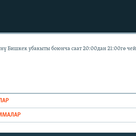
күнү Бишкек убакыты боюнча саат 20:00дан 21:00гө че
ЛАР
ММАЛАР