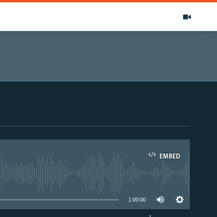
EMBED
able
1:00:00