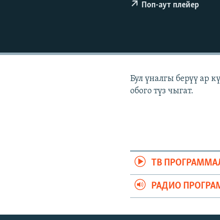
ЭЖЕ-СИҢДИЛЕР
Поп-аут плейер
АЗАТТЫК+
ЫҢГАЙСЫЗ СУРООЛОР
Бул үналгы берүү ар 
обого түз чыгат.
ТВ ПРОГРАММА
РАДИО ПРОГРА