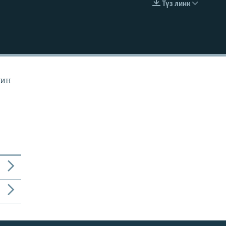
Түз линк
EMBED
йин