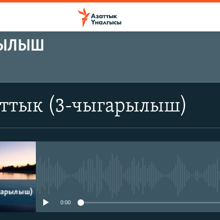
РЫЛЫШ
аттык (3-чыгарылыш)
No media source currently avail
0:00