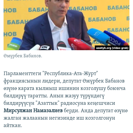
ОНЛАЙН ШЕРИНЕ
ЭЖЕ-СИҢДИЛЕР
АЗАТТЫК+
ЫҢГАЙСЫЗ СУРООЛОР
ЭЕ/АРнун бардык сайттары
Өмүрбек Бабанов.
Парламенттеги "Республика-Ата-Журт"
фракциясынын лидери, депутат Өмүрбек Бабанов
өзүнө карата кылмыш ишинин козголушу боюнча
билдирүү таратты. Анын жазуу түрүндөгү
билдирүүсүн "Азаттык" радиосуна кеңешчиси
Мирсулжан Намазалиев
берди. Анда депутат өзүнө
жалган жалаанын негизинде иш козголгонун
айткан.