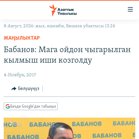
Линктер
Мазмунга
өтүңүз
8-Август, 2026-жыл, ишемби, Бишкек убактысы 13:24
Навигацияга
ЖАҢЫЛЫКТАР
өтүңүз
ЖАҢЫЛЫКТАР
КЫРГЫЗСТАН
Издөөгө
Бабанов: Мага ойдон чыгарылган
салыңыз
ДҮЙНӨ
КЫРГЫЗСТАН
кылмыш иши козголду
УКРАИНА
САЯСАТ
ДҮЙНӨ
4-Ноябрь, 2017
АТАЙЫН ИЛИКТӨӨ
ЭКОНОМИКА
БОРБОР АЗИЯ
ТВ ПРОГРАММАЛАР
Бөлүшүңүз
МАДАНИЯТ
ПОДКАСТ
БҮГҮН АЗАТТЫКТА
Бизди Google'дан табыңыз
ӨЗГӨЧӨ ПИКИР
ЭКСПЕРТТЕР ТАЛДАЙТ
БИЗ ЖАНА ДҮЙНӨ
Русский
ДАНИСТЕ