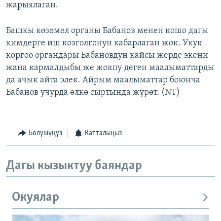
жарыялаган.
Башкы көзөмөл органы Бабанов менен кошо дагы
кимдерге иш козголгонун кабарлаган жок. Укук
коргоо органдары Бабановдун кайсы жерде экени
жана кармалдыбы же жокпу деген маалыматтарды
да ачык айта элек. Айрым маалыматтар боюнча
Бабанов учурда өлкө сыртында жүрөт. (NT)
Бөлүшүңүз
Катталыңыз
Дагы кызыктуу баяндар
Окуялар