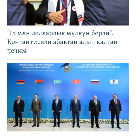
"15 млн долларлык мүлкүн берди".
Конгантиевди абактан алып калган
чечим