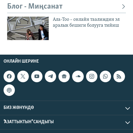
Блог - Миңсанат
Ала-Тоо – онлайн таалимдин эл
аралык бешиги болууга тийиш
ОНЛАЙН ШЕРИНЕ
БИЗ ЖӨНҮНДӨ
"АЗАТТЫКТЫН" САНДЫГЫ