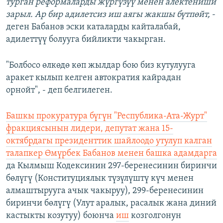
турган реформаларды жүргүзүү менен алектениши
зарыл. Ар бир адилетсиз иш аягы жакшы бүтпөйт,
-
деген Бабанов эски каталарды кайталабай,
адилеттүү болууга бийликти чакырган.
"Болбосо өлкөдө көп жылдар бою биз кутулууга
аракет кылып келген автократия кайрадан
орнойт", - деп белгилеген.
Башкы прокуратура бүгүн "Республика-Ата-Журт"
фракциясынын лидери, депутат жана 15-
октябрдагы президенттик шайлоодо утулуп калган
талапкер Өмүрбек Бабанов менен башка адамдарга
да Кылмыш Кодексинин 297-беренесинин биринчи
бөлүгү (Конституциялык түзүлүштү күч менен
алмаштырууга ачык чакыруу), 299-беренесинин
биринчи бөлүгү (Улут аралык, расалык жана диний
кастыкты козутуу) боюнча
иш
козголгонун