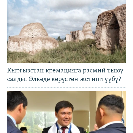
Кыргызстан кремацияга расмий тыюу
салды. Өлкөдө көрүстөн жетиштүүбү?