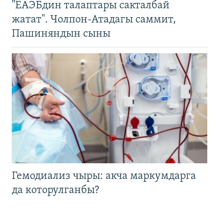
"ЕАЭБдин талаптары сакталбай
жатат". Чолпон-Атадагы саммит,
Пашиняндын сыны
Гемодиализ чыры: акча маркумдарга
да которулганбы?