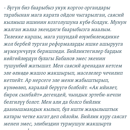
- Бүгүн биз баарыбыз укук коргоо органдары
тарабынан мага карата ойдон чыгарылган, саясий
кылмыш ишинин козголушуна күбө болдук. Мунун
жалган жалаа экендиги баарыбызга маалым.
Тилекке каршы, мага ушундай өзүмбилемдикке
жол бербей турган реформаларды ишке ашырууга
мүмкүнчүлүк беришпеди. Бийликтегилер бардык
көйгөйлөрдүн булагы Бабанов эмес экенин
түшүнбөй жатышат. Мен саясий аренадан кетсем
эле өлкөдө жашоо жакшырып, маселелер чечилип
кетпейт. Ар нерсеге эле мени жабыштырып,
күнөөлөп, каралай берүүгө болбойт. «Ак ийилет,
бирок сынбайт» дегендей, чындык эртеби-кечпи
белгилүү болот. Мен али да болсо бийлик
даанышмандык кылып, бул ишти жаңылыштык
катары четке кагат деп ойлойм. Бийлик куру саясат
менен эмес, элибиздин турмушун жакшырта