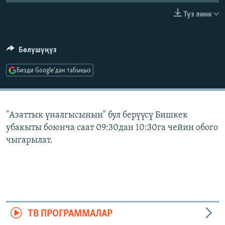
ОНЛАЙН ШЕРИНЕ
ЭЖЕ-СИҢДИЛЕР
Түз линк
АЗАТТЫК+
ЫҢГАЙСЫЗ СУРООЛОР
Бөлүшүңүз
Бизди Google'дан табыңыз
ЭЕ/АРнун бардык сайттары
"Азаттык үналгысынын" бул берүүсү Бишкек
убакыты боюнча саат 09:30дан 10:30га чейин обого
чыгарылат.
ТВ ПРОГРАММАЛАР