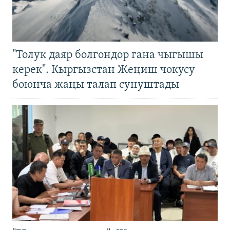
"Толук даяр болгондор гана чыгышы
керек". Кыргызстан Жеңиш чокусу
боюнча жаңы талап сунуштады