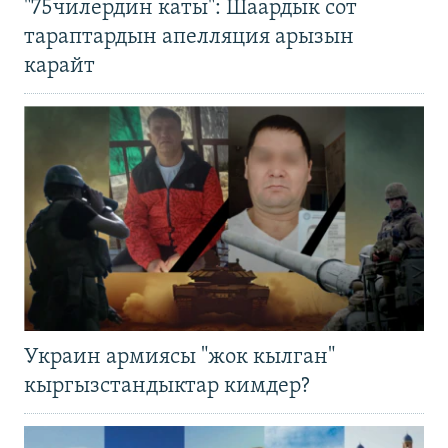
"75чилердин каты": Шаардык сот
тараптардын апелляция арызын
карайт
Украин армиясы "жок кылган"
кыргызстандыктар кимдер?