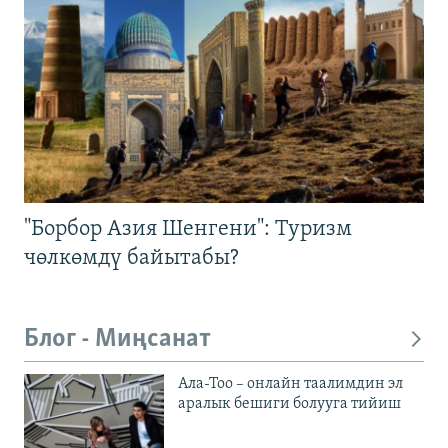
"Борбор Азия Шенгени": Туризм
чөлкөмдү байытабы?
Блог - Миңсанат
Ала-Тоо – онлайн таалимдин эл
аралык бешиги болууга тийиш