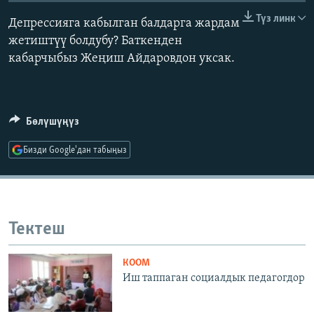
ОНЛАЙН ШЕРИНЕ
ЭЖЕ-СИҢДИЛЕР
Түз линк
Депрессияга кабылган балдарга жардам
АЗАТТЫК+
жетиштүү болдубу? Баткенден
кабарчыбыз Жеңиш Айдаровдон уксак.
ЫҢГАЙСЫЗ СУРООЛОР
ЭЕ/АРнун бардык сайттары
Бөлүшүңүз
Бизди Google'дан табыңыз
Тектеш
КООМ
Иш таппаган социалдык педагогдор