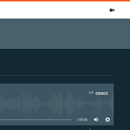
EMBED
able
1:00:00