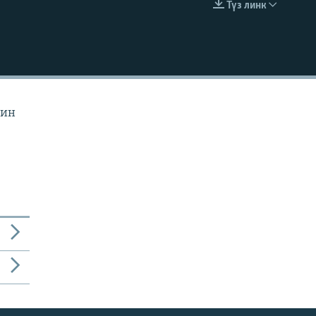
Түз линк
EMBED
йин