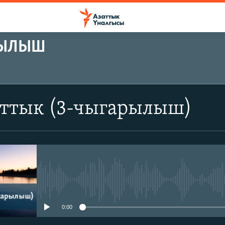
РЫЛЫШ
аттык (3-чыгарылыш)
No media source currently avail
0:00