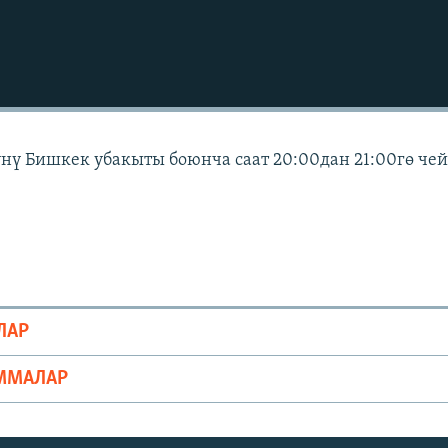
күнү Бишкек убакыты боюнча саат 20:00дан 21:00гө че
ЛАР
ММАЛАР