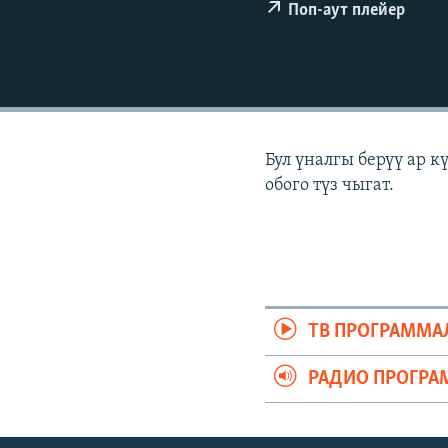
ЭЖЕ-СИҢДИЛЕР
Поп-аут плейер
АЗАТТЫК+
ЫҢГАЙСЫЗ СУРООЛОР
Бул үналгы берүү ар 
обого түз чыгат.
ТВ ПРОГРАММА
РАДИО ПРОГРА