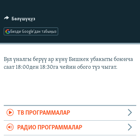
ОНЛАЙН ШЕРИНЕ
ЭЖЕ-СИҢДИЛЕР
АЗАТТЫК+
Бөлүшүңүз
ЫҢГАЙСЫЗ СУРООЛОР
Бизди Google'дан табыңыз
ЭЕ/АРнун бардык сайттары
Бул үналгы берүү ар күнү Бишкек убакыты боюнча
саат 18:00ден 18:30га чейин обого түз чыгат.
ТВ ПРОГРАММАЛАР
РАДИО ПРОГРАММАЛАР