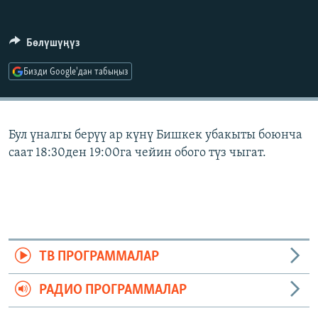
ОНЛАЙН ШЕРИНЕ
ЭЖЕ-СИҢДИЛЕР
АЗАТТЫК+
Бөлүшүңүз
ЫҢГАЙСЫЗ СУРООЛОР
Бизди Google'дан табыңыз
ЭЕ/АРнун бардык сайттары
Бул үналгы берүү ар күнү Бишкек убакыты боюнча
саат 18:30ден 19:00га чейин обого түз чыгат.
ТВ ПРОГРАММАЛАР
РАДИО ПРОГРАММАЛАР