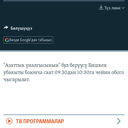
ОНЛАЙН ШЕРИНЕ
ЭЖЕ-СИҢДИЛЕР
Түз линк
АЗАТТЫК+
ЫҢГАЙСЫЗ СУРООЛОР
Бөлүшүңүз
Бизди Google'дан табыңыз
ЭЕ/АРнун бардык сайттары
"Азаттык үналгысынын" бул берүүсү Бишкек
убакыты боюнча саат 09:30дан 10:30га чейин обого
чыгарылат.
ТВ ПРОГРАММАЛАР