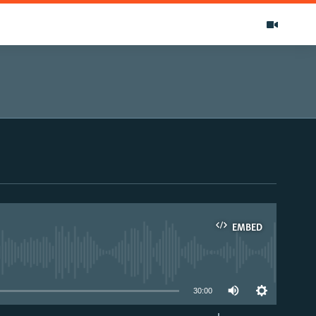
EMBED
able
30:00