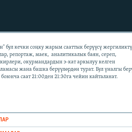
" бул кечки соңку жарым сааттык берүүсү жергиликт
лар, репортаж, маек, аналитикалык баян, сереп,
кирлери, окурмандардын э-кат аркылуу келген
масы жана башка берүүлөрдөн турат. Бул үналгы бер
боюнча саат 21:00ден 21:30га чейин кайталанат.
ЛАР