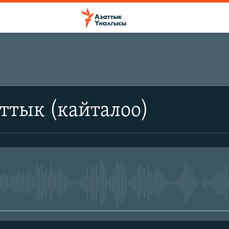
ттык (кайталоо)
No media source currently avail