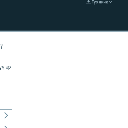
Түз линк
EMBED
үү
үү ар