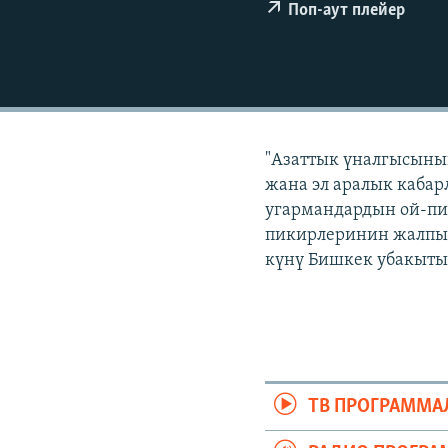
ЭЖЕ-СИҢДИЛЕР
Поп-аут плейер
АЗАТТЫК+
ЫҢГАЙСЫЗ СУРООЛОР
"Азаттык үналгысынын
жана эл аралык кабар
угармандардын ой-пи
пикирлеринин жалпыла
күнү Бишкек убакыты 
ТВ ПРОГРАММА