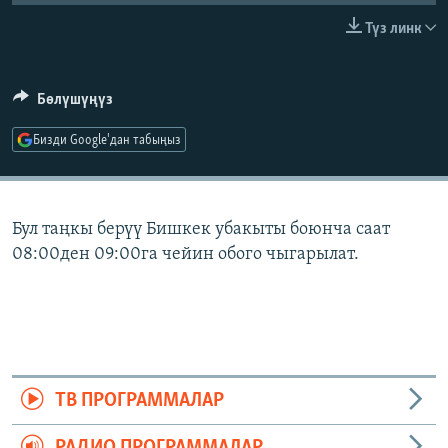
ОНЛАЙН ШЕРИНЕ
ЭЖЕ-СИҢДИЛЕР
Түз линк
АЗАТТЫК+
ЫҢГАЙСЫЗ СУРООЛОР
Бөлүшүңүз
Бизди Google'дан табыңыз
ЭЕ/АРнун бардык сайттары
Бул таңкы берүү Бишкек убакыты боюнча саат
08:00ден 09:00га чейин обого чыгарылат.
ТВ ПРОГРАММАЛАР