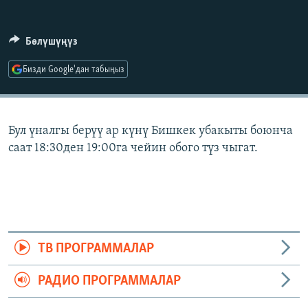
ОНЛАЙН ШЕРИНЕ
ЭЖЕ-СИҢДИЛЕР
АЗАТТЫК+
Бөлүшүңүз
ЫҢГАЙСЫЗ СУРООЛОР
Бизди Google'дан табыңыз
ЭЕ/АРнун бардык сайттары
Бул үналгы берүү ар күнү Бишкек убакыты боюнча
саат 18:30ден 19:00га чейин обого түз чыгат.
ТВ ПРОГРАММАЛАР
РАДИО ПРОГРАММАЛАР