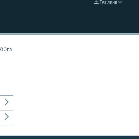
Түз линк
EMBED
:00га