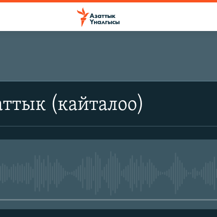
ттык (кайталоо)
No media source currently avail