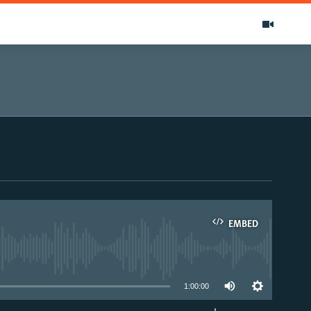
EMBED
able
1:00:00