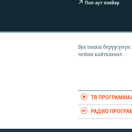
ЭЖЕ-СИҢДИЛЕР
Поп-аут плейер
АЗАТТЫК+
ЫҢГАЙСЫЗ СУРООЛОР
Бул таңкы берүүсүнүн
чейин кайталанат.
ТВ ПРОГРАММА
РАДИО ПРОГРА