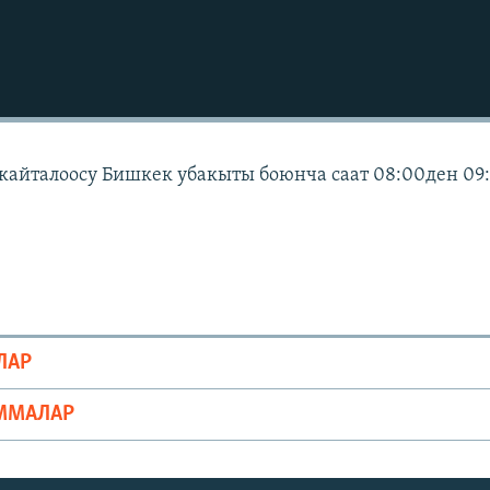
 кайталоосу Бишкек убакыты боюнча саат 08:00ден 09
ЛАР
ММАЛАР