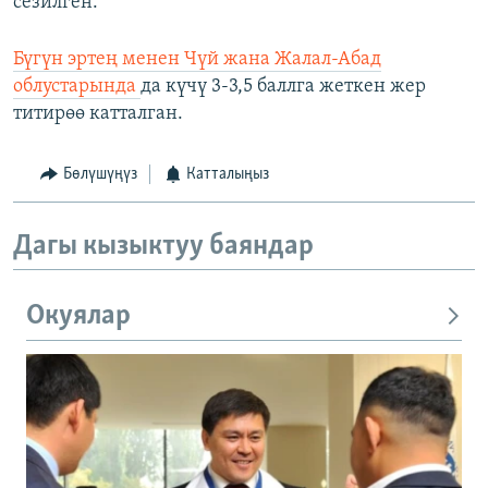
сезилген.
Бүгүн эртең менен Чүй жана Жалал-Абад
облустарында
да күчү 3-3,5 баллга жеткен жер
титирөө катталган.
Бөлүшүңүз
Катталыңыз
Дагы кызыктуу баяндар
Окуялар