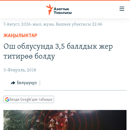
Линктер
Мазмунга
өтүңүз
7-Август, 2026-жыл, жума, Бишкек убактысы 22:46
Навигацияга
ЖАҢЫЛЫКТАР
өтүңүз
ЖАҢЫЛЫКТАР
КЫРГЫЗСТАН
Издөөгө
Ош облусунда 3,5 баллдык жер
салыңыз
ДҮЙНӨ
КЫРГЫЗСТАН
титирөө болду
УКРАИНА
САЯСАТ
ДҮЙНӨ
3-Февраль, 2018
АТАЙЫН ИЛИКТӨӨ
ЭКОНОМИКА
БОРБОР АЗИЯ
ТВ ПРОГРАММАЛАР
Бөлүшүңүз
МАДАНИЯТ
ПОДКАСТ
БҮГҮН АЗАТТЫКТА
Бизди Google'дан табыңыз
ӨЗГӨЧӨ ПИКИР
ЭКСПЕРТТЕР ТАЛДАЙТ
БИЗ ЖАНА ДҮЙНӨ
Русский
ДАНИСТЕ