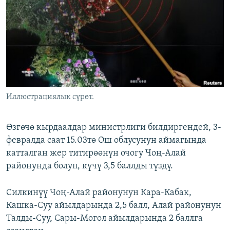
ОНЛАЙН ШЕРИНЕ
ЭЖЕ-СИҢДИЛЕР
АЗАТТЫК+
ЫҢГАЙСЫЗ СУРООЛОР
ЭЕ/АРнун бардык сайттары
Иллюстрациялык сүрөт.
Өзгөчө кырдаалдар министрлиги билдиргендей, 3-
февралда саат 15.03тө Ош облусунун аймагында
катталган жер титирөөнүн очогу Чоң-Алай
районунда болуп, күчү 3,5 баллды түздү.
Силкинүү Чоң-Алай районунун Кара-Кабак,
Кашка-Суу айылдарында 2,5 балл, Алай районунун
Талды-Суу, Сары-Могол айылдарында 2 баллга