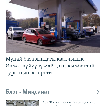
Мунай базарындагы каатчылык:
Өкмөт күйүүчү май дагы кымбаттай
турганын эскертти
Блог - Миңсанат
Ала-Тоо – онлайн таалимдин эл