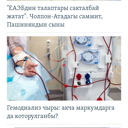
"ЕАЭБдин талаптары сакталбай
жатат". Чолпон-Атадагы саммит,
Пашиняндын сыны
Гемодиализ чыры: акча маркумдарга
да которулганбы?