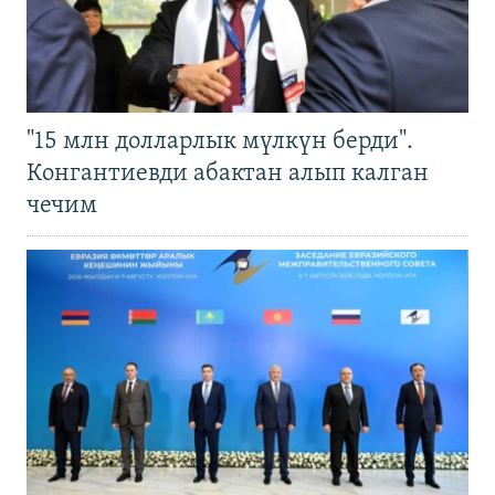
"15 млн долларлык мүлкүн берди".
Конгантиевди абактан алып калган
чечим