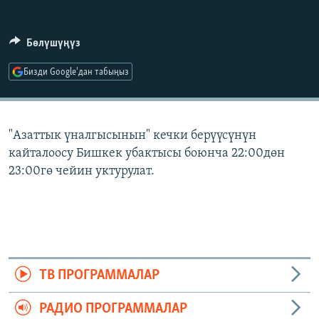
ОНЛАЙН ШЕРИНЕ
ЭЖЕ-СИҢДИЛЕР
АЗАТТЫК+
Бөлүшүңүз
ЫҢГАЙСЫЗ СУРООЛОР
Бизди Google'дан табыңыз
ЭЕ/АРнун бардык сайттары
"Азаттык үналгысынын" кечки берүүсүнүн
кайталоосу Бишкек убактысы боюнча 22:00дөн
23:00гө чейин уктурулат.
ТВ ПРОГРАММАЛАР
РАДИО ПРОГРАММАЛАР