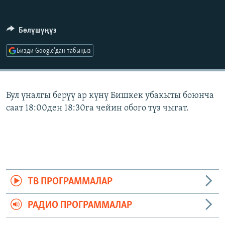
ОНЛАЙН ШЕРИНЕ
ЭЖЕ-СИҢДИЛЕР
АЗАТТЫК+
Бөлүшүңүз
ЫҢГАЙСЫЗ СУРООЛОР
Бизди Google'дан табыңыз
ЭЕ/АРнун бардык сайттары
Бул үналгы берүү ар күнү Бишкек убакыты боюнча
саат 18:00ден 18:30га чейин обого түз чыгат.
ТВ ПРОГРАММАЛАР
РАДИО ПРОГРАММАЛАР