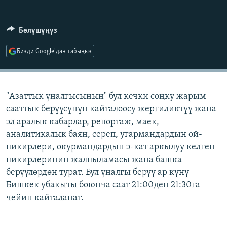
ОНЛАЙН ШЕРИНЕ
ЭЖЕ-СИҢДИЛЕР
АЗАТТЫК+
Бөлүшүңүз
ЫҢГАЙСЫЗ СУРООЛОР
Бизди Google'дан табыңыз
ЭЕ/АРнун бардык сайттары
"Азаттык үналгысынын" бул кечки соңку жарым
сааттык берүүсүнүн кайталоосу жергиликтүү жана
эл аралык кабарлар, репортаж, маек,
аналитикалык баян, сереп, угармандардын ой-
пикирлери, окурмандардын э-кат аркылуу келген
пикирлеринин жалпыламасы жана башка
берүүлөрдөн турат. Бул үналгы берүү ар күнү
Бишкек убакыты боюнча саат 21:00ден 21:30га
чейин кайталанат.