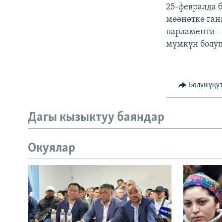
25-февралда 
мөөнөткө ган
парламенти -
мүмкүн болуп
Бөлүшүңү
Дагы кызыктуу баяндар
Окуялар