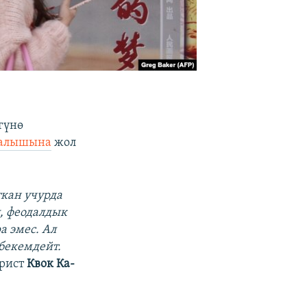
гүнө
калышына
жол
ткан учурда
, феодалдык
а эмес. Ал
бекемдейт.
рист
Квок Ка-