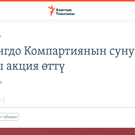
Р
нгдо Компартиянын сун
 акция өттү
8
з
ан табыңыз