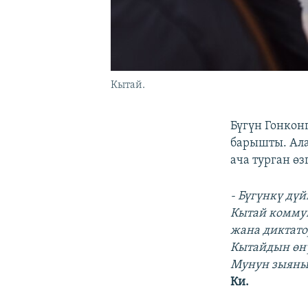
Кытай.
Бүгүн Гонкон
барышты. Ал
ача турган ө
- Бүгүнкү дү
Кытай комму
жана диктато
Кытайдын өнү
Мунун зыяны 
Ки.