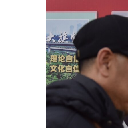
ЭЖЕ-СИҢДИЛЕР
АЗАТТЫК+
ЫҢГАЙСЫЗ СУРООЛОР