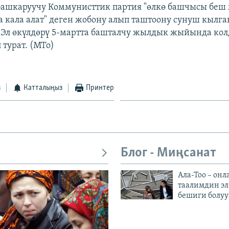
башкаруучу Коммунисттик партия "өлкө башчысы беш
а кала алат" деген жобону алып таштоону сунуш кылга
 Эл өкүлдөрү 5-мартта башталчу жылдык жыйында ко
 турат. (МТо)
з
Катталыңыз
Принтер
Блог - Миңсанат
Ала-Тоо – онл
таалимдин эл
бешиги болуу