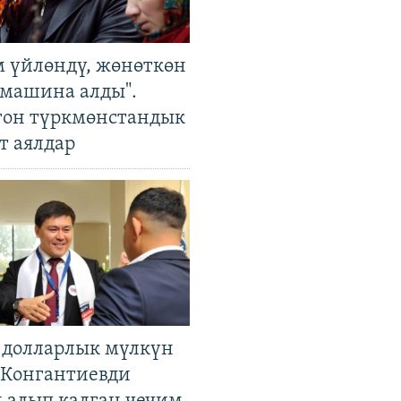
м үйлөндү, жөнөткөн
 машина алды".
гон түркмөнстандык
т аялдар
н долларлык мүлкүн
. Конгантиевди