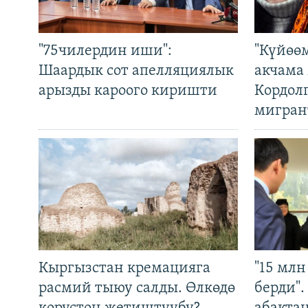
"75чилердин иши":
"Күйөө
Шаардык сот апелляциялык
акчама
арызды кароого киришти
Кордол
мигран
Кыргызстан кремацияга
"15 мл
расмий тыюу салды. Өлкөдө
берди"