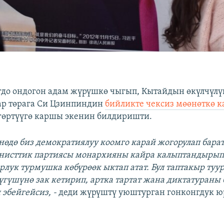
гдо ондогон адам жүрүшкө чыгып, Кытайдын өкүлчүлү
ар төрага Си Цзинпиндин
бийликте чексиз мөөнөткө 
згөртүүгө каршы экенин билдиришти.
йнөдө биз демократиялуу коомго карай жогорулап бара
нисттик партиясы монархияны кайра калыптандырып
рлук турмушка көбүрөөк ыктап атат. Бул таптакыр туур
гүшүнө зак кетирип, артка тартат жана диктатураны 
эбейгейсиз, -
деди жүрүштү уюштурган гонконгдук ю