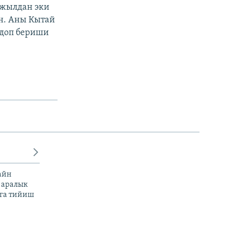
 жылдан эки
н. Аны ​Кытай
лдоп бериши
айн
 аралык
га тийиш