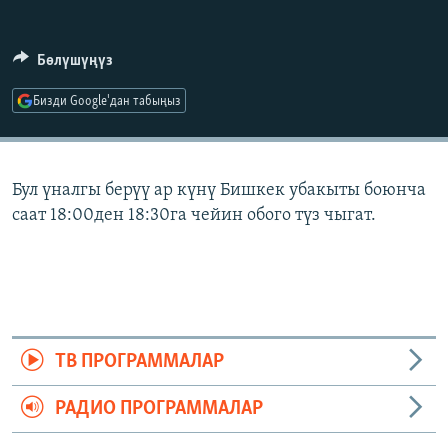
ОНЛАЙН ШЕРИНЕ
ЭЖЕ-СИҢДИЛЕР
АЗАТТЫК+
Бөлүшүңүз
ЫҢГАЙСЫЗ СУРООЛОР
Бизди Google'дан табыңыз
ЭЕ/АРнун бардык сайттары
Бул үналгы берүү ар күнү Бишкек убакыты боюнча
саат 18:00ден 18:30га чейин обого түз чыгат.
ТВ ПРОГРАММАЛАР
РАДИО ПРОГРАММАЛАР