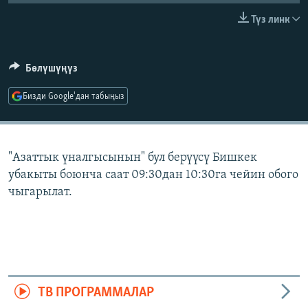
ОНЛАЙН ШЕРИНЕ
ЭЖЕ-СИҢДИЛЕР
Түз линк
АЗАТТЫК+
ЫҢГАЙСЫЗ СУРООЛОР
Бөлүшүңүз
Бизди Google'дан табыңыз
ЭЕ/АРнун бардык сайттары
"Азаттык үналгысынын" бул берүүсү Бишкек
убакыты боюнча саат 09:30дан 10:30га чейин обого
чыгарылат.
ТВ ПРОГРАММАЛАР