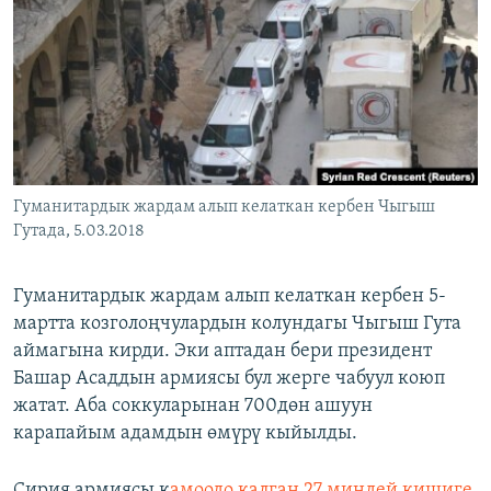
ОНЛАЙН ШЕРИНЕ
ЭЖЕ-СИҢДИЛЕР
АЗАТТЫК+
ЫҢГАЙСЫЗ СУРООЛОР
ЭЕ/АРнун бардык сайттары
Гуманитардык жардам алып келаткан кербен Чыгыш
Гутада, 5.03.2018
Гуманитардык жардам алып келаткан кербен 5-
мартта козголоңчулардын колундагы Чыгыш Гута
аймагына кирди. Эки аптадан бери президент
Башар Асаддын армиясы бул жерге чабуул коюп
жатат. Аба соккуларынан 700дөн ашуун
карапайым адамдын өмүрү кыйылды.
Сирия армиясы к
амоодо калган 27 миңдей кишиге