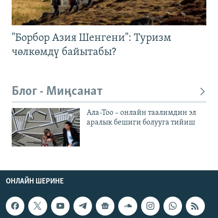
"Борбор Азия Шенгени": Туризм
чөлкөмдү байытабы?
Блог - Миңсанат
Ала-Тоо – онлайн таалимдин эл
аралык бешиги болууга тийиш
ОНЛАЙН ШЕРИНЕ