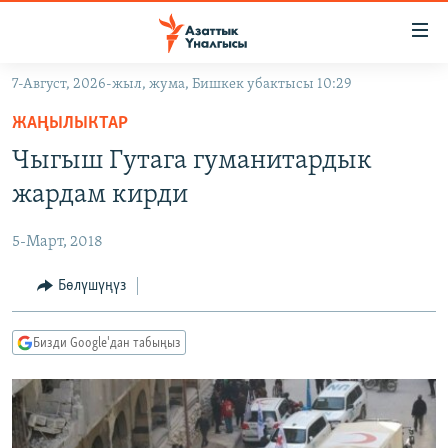
Линктер
Мазмунга
өтүңүз
7-Август, 2026-жыл, жума, Бишкек убактысы 10:29
Навигацияга
ЖАҢЫЛЫКТАР
өтүңүз
ЖАҢЫЛЫКТАР
КЫРГЫЗСТАН
Издөөгө
Чыгыш Гутага гуманитардык
салыңыз
ДҮЙНӨ
КЫРГЫЗСТАН
жардам кирди
УКРАИНА
САЯСАТ
ДҮЙНӨ
5-Март, 2018
АТАЙЫН ИЛИКТӨӨ
ЭКОНОМИКА
БОРБОР АЗИЯ
ТВ ПРОГРАММАЛАР
Бөлүшүңүз
МАДАНИЯТ
ПОДКАСТ
БҮГҮН АЗАТТЫКТА
Бизди Google'дан табыңыз
ӨЗГӨЧӨ ПИКИР
ЭКСПЕРТТЕР ТАЛДАЙТ
БИЗ ЖАНА ДҮЙНӨ
Русский
ДАНИСТЕ