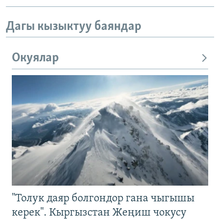
Дагы кызыктуу баяндар
Окуялар
"Толук даяр болгондор гана чыгышы
керек". Кыргызстан Жеңиш чокусу