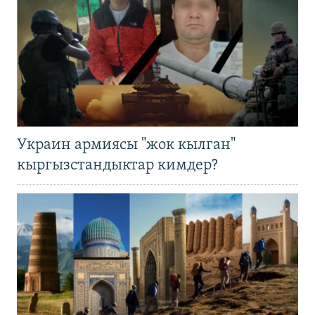
Украин армиясы "жок кылган"
кыргызстандыктар кимдер?