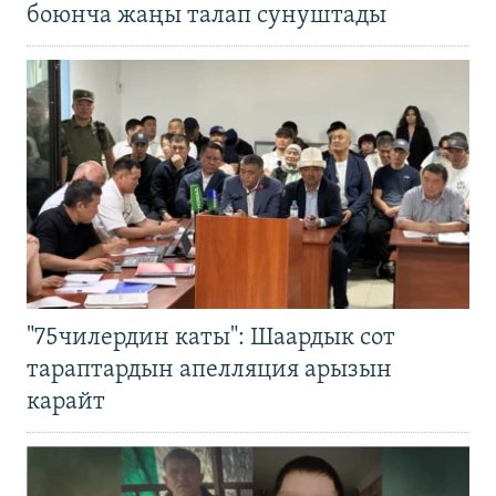
боюнча жаңы талап сунуштады
"75чилердин каты": Шаардык сот
тараптардын апелляция арызын
карайт