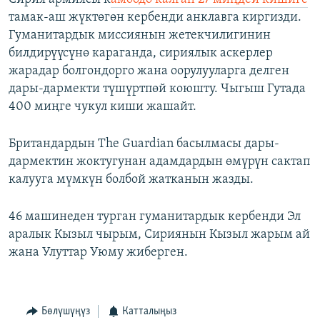
тамак-аш жүктөгөн кербенди анклавга киргизди.
Гуманитардык миссиянын жетекчилигинин
билдирүүсүнө караганда, сириялык аскерлер
жарадар болгондорго жана оорулууларга делген
дары-дармекти түшүртпөй коюшту. Чыгыш Гутада
400 миңге чукул киши жашайт.
Британдардын The Guardian басылмасы дары-
дармектин жоктугунан адамдардын өмүрүн сактап
калууга мүмкүн болбой жатканын жазды.
46 машинеден турган гуманитардык кербенди Эл
аралык Кызыл чырым, Сириянын Кызыл жарым ай
жана Улуттар Уюму жиберген.
Бөлүшүңүз
Катталыңыз