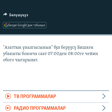
ОНЛАЙН ШЕРИНЕ
ЭЖЕ-СИҢДИЛЕР
АЗАТТЫК+
Бөлүшүңүз
ЫҢГАЙСЫЗ СУРООЛОР
Бизди Google'дан табыңыз
ЭЕ/АРнун бардык сайттары
"Азаттык үналгысынын" бул берүүсү Бишкек
убакыты боюнча саат 07:00ден 08:00ге чейин
обого чыгарылат.
ТВ ПРОГРАММАЛАР
РАДИО ПРОГРАММАЛАР