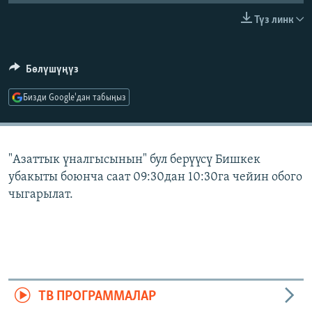
ОНЛАЙН ШЕРИНЕ
ЭЖЕ-СИҢДИЛЕР
Түз линк
АЗАТТЫК+
ЫҢГАЙСЫЗ СУРООЛОР
Бөлүшүңүз
Бизди Google'дан табыңыз
ЭЕ/АРнун бардык сайттары
"Азаттык үналгысынын" бул берүүсү Бишкек
убакыты боюнча саат 09:30дан 10:30га чейин обого
чыгарылат.
ТВ ПРОГРАММАЛАР