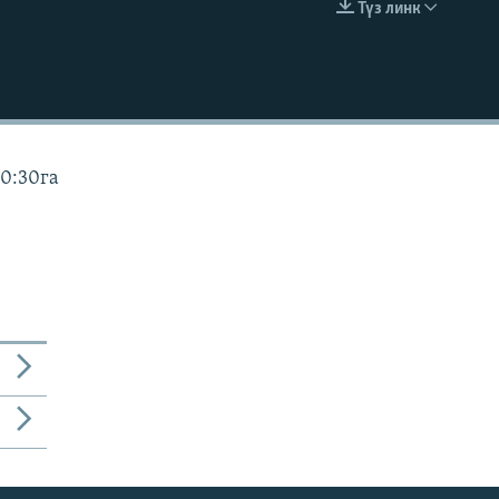
Түз линк
EMBED
10:30га