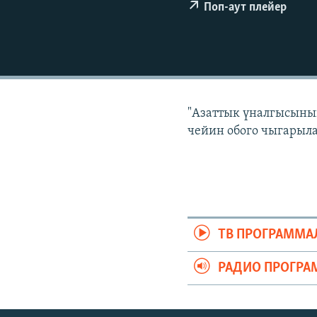
ЭЖЕ-СИҢДИЛЕР
Поп-аут плейер
АЗАТТЫК+
ЫҢГАЙСЫЗ СУРООЛОР
"Азаттык үналгысынын
чейин обого чыгарыла
ТВ ПРОГРАММА
РАДИО ПРОГРА