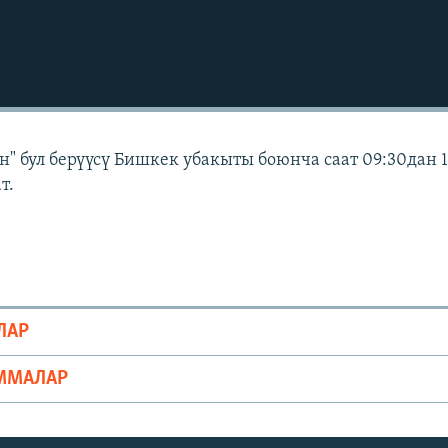
" бул берүүсү Бишкек убакыты боюнча саат 09:30дан 
т.
ЛАР
ММАЛАР