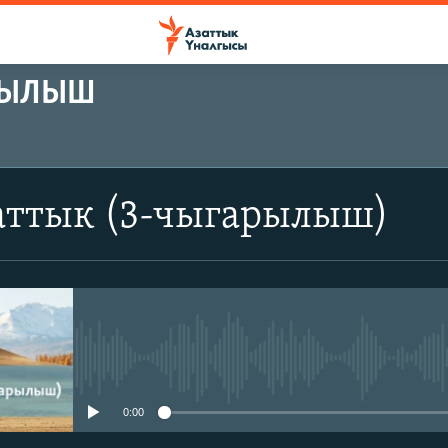
АРЫЛЫШ
аттык (3-чыгарылыш)
No media source currently avail
0:00