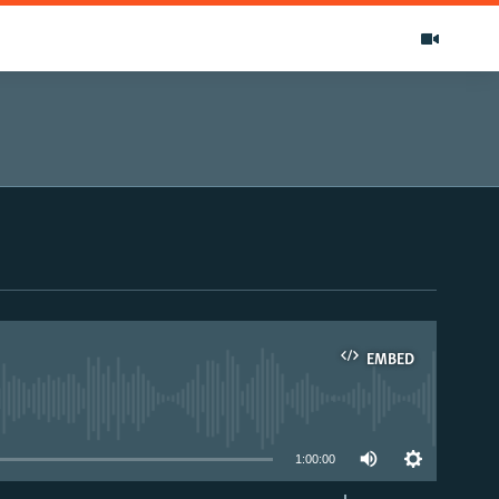
EMBED
able
1:00:00