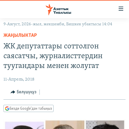
Линктер
Мазмунга
өтүңүз
9-Август, 2026-жыл, жекшемби, Бишкек убактысы 14:04
Навигацияга
ЖАҢЫЛЫКТАР
өтүңүз
ЖАҢЫЛЫКТАР
КЫРГЫЗСТАН
Издөөгө
ЖК депутаттары соттолгон
салыңыз
ДҮЙНӨ
КЫРГЫЗСТАН
саясатчы, журналисттердин
УКРАИНА
САЯСАТ
ДҮЙНӨ
туугандары менен жолугат
АТАЙЫН ИЛИКТӨӨ
ЭКОНОМИКА
БОРБОР АЗИЯ
11-Апрель, 2018
ТВ ПРОГРАММАЛАР
МАДАНИЯТ
Бөлүшүңүз
ПОДКАСТ
БҮГҮН АЗАТТЫКТА
ӨЗГӨЧӨ ПИКИР
ЭКСПЕРТТЕР ТАЛДАЙТ
Бизди Google'дан табыңыз
БИЗ ЖАНА ДҮЙНӨ
Русский
ДАНИСТЕ