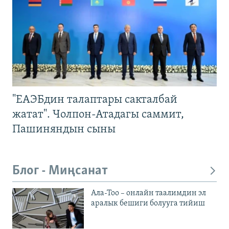
"ЕАЭБдин талаптары сакталбай
жатат". Чолпон-Атадагы саммит,
Пашиняндын сыны
Блог - Миңсанат
Ала-Тоо – онлайн таалимдин эл
аралык бешиги болууга тийиш