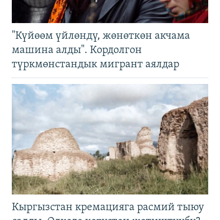
"Күйөөм үйлөндү, жөнөткөн акчама
машина алды". Кордолгон
түркмөнстандык мигрант аялдар
Кыргызстан кремацияга расмий тыюу