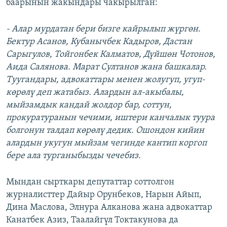
баарынын жакындары чакырылган:
- Алар мурдатан бери бизге кайрылып жүргөн.
Бектур Асанов, Кубанычбек Кадыров, Дастан
Сарыгулов, Тойгонбек Калматов, Дүйшөн Чотонов,
Аида Салянова. Марат Султанов жана башкалар.
Туугандары, адвокаттары менен жолугуп, угуп-
көрөлү деп жатабыз. Алардын ал-акыбалы,
мыйзамдык кандай жолдор бар, соттун,
прокуратуранын чечими, иштери канчалык туура
болгонун талдап көрөлү дедик. Ошондон кийин
алардын укугун мыйзам чегинде кантип коргоп
бере ала турганыбызды чечебиз.
Мындан сырткары депутаттар соттолгон
журналисттер Дайыр Орунбеков, Нарын Айып,
Дина Маслова, Элнура Алканова жана адвокаттар
Канатбек Азиз, Таалайгүл Токтакунова да