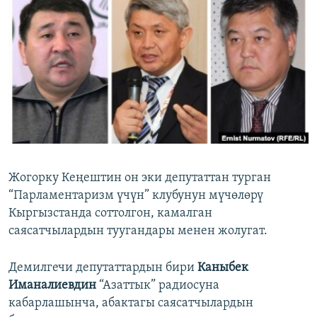
ОНЛАЙН ШЕРИНЕ
ЭЖЕ-СИҢДИЛЕР
АЗАТТЫК+
ЫҢГАЙСЫЗ СУРООЛОР
ЭЕ/АРнун бардык сайттары
Жогорку Кеңештин он эки депутаттан турган
“Парламентаризм үчүн” клубунун мүчөлөрү
Кыргызстанда соттолгон, камалган
саясатчылардын туугандары менен жолугат.
Демилгечи депутаттардын бири
Каныбек
Иманалиевдин
“Азаттык” радиосуна
кабарлашынча, абактагы саясатчылардын