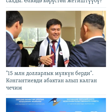
салды. Өлкөдө көрүстөн жетиштүүбү?
"15 млн долларлык мүлкүн берди".
Конгантиевди абактан алып калган
чечим