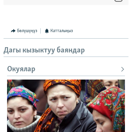
Бөлүшүңүз
Катталыңыз
Дагы кызыктуу баяндар
Окуялар