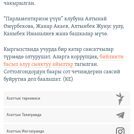
чакырылган.
“Парламентаризм үчүн” клубуна Алтынай
Өмүрбекова, Жанар Акаев, Алтынбек Жунус уулу,
Каныбек Иманалиев жана башкалар мүчө.
Кыргызстанда учурда бир катар саясатчылар
түрмөдө олтурушат. Аларга коррупция,
бийликти
басып алуу сыяктуу айыптар
тагылган.
Соттолгондордун баары сот чечимдерин саясий
буйрутма деп баалашат. (КE)
Азаттык тиркемеси
Азаттык Телеграмда
Азаттык Инстаграмда