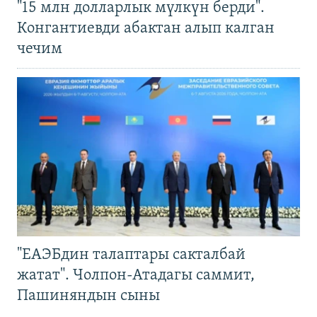
"15 млн долларлык мүлкүн берди".
Конгантиевди абактан алып калган
чечим
"ЕАЭБдин талаптары сакталбай
жатат". Чолпон-Атадагы саммит,
Пашиняндын сыны