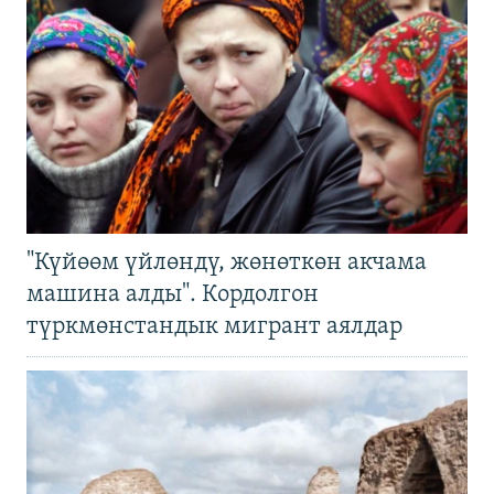
"Күйөөм үйлөндү, жөнөткөн акчама
машина алды". Кордолгон
түркмөнстандык мигрант аялдар