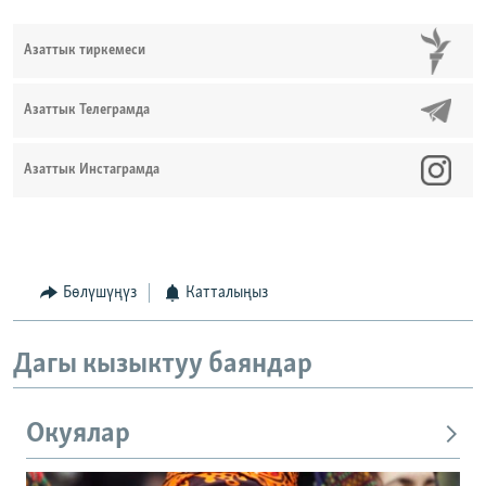
Азаттык тиркемеси
Азаттык Телеграмда
Азаттык Инстаграмда
Бөлүшүңүз
Катталыңыз
Дагы кызыктуу баяндар
Окуялар