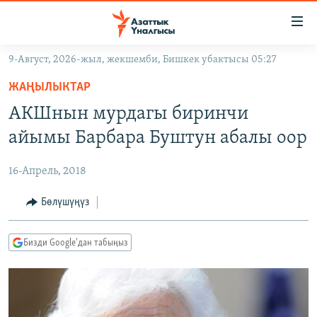
Линктер
Мазмунга
өтүңүз
9-Август, 2026-жыл, жекшемби, Бишкек убактысы 05:27
Навигацияга
ЖАҢЫЛЫКТАР
өтүңүз
ЖАҢЫЛЫКТАР
КЫРГЫЗСТАН
Издөөгө
АКШнын мурдагы биринчи
салыңыз
ДҮЙНӨ
КЫРГЫЗСТАН
айымы Барбара Буштун абалы оор
УКРАИНА
САЯСАТ
ДҮЙНӨ
16-Апрель, 2018
АТАЙЫН ИЛИКТӨӨ
ЭКОНОМИКА
БОРБОР АЗИЯ
ТВ ПРОГРАММАЛАР
Бөлүшүңүз
МАДАНИЯТ
ПОДКАСТ
БҮГҮН АЗАТТЫКТА
Бизди Google'дан табыңыз
ӨЗГӨЧӨ ПИКИР
ЭКСПЕРТТЕР ТАЛДАЙТ
БИЗ ЖАНА ДҮЙНӨ
Русский
ДАНИСТЕ