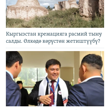
Кыргызстан кремацияга расмий тыюу
салды. Өлкөдө көрүстөн жетиштүүбү?