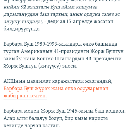
кийин 92 жаштагы Буш айым кошумча
дарылануудан баш тартып, анын ордуна тынч эс
алууну тандады,
- деди ал 15-апрелде жасаган
билдирүүсүндө.
Барбара Буш 1989-1993-жылдары өлкө башында
турган Американын 41-президенти Жорж Буштун
зайыбы жана Кошмо Штаттардын 43-президенти
Жорж Буштун (кичүүсү) энеси.
АКШнын маалымат каражаттары жазгандай,
Барбара Буш жүрөк жана өпкө ооруларынан
жабыркап келген.
Барбара менен Жорж Буш 1945-жылы баш кошкон.
Алар алты балалуу болуп, бир кызы наристе
кезинде чарчап калган.