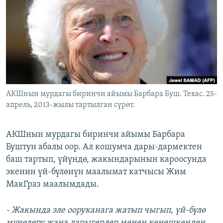
ОНЛАЙН ШЕРИНЕ
ЭЖЕ-СИҢДИЛЕР
АЗАТТЫК+
ЫҢГАЙСЫЗ СУРООЛОР
ЭЕ/АРнун бардык сайттары
АКШнын мурдагы биринчи айымы Барбара Буш. Техас. 25-
апрель, 2013-жылы тартылган сүрөт.
АКШнын мурдагы биринчи айымы Барбара
Буштун абалы оор. Ал кошумча дары-дармектен
баш тартып, үйүндө, жакындарынын кароосунда
экенин үй-бүлөнүн маалымат катчысы Жим
МакГраз маалымдады.
- Жакында эле ооруканага жатып чыгып, үй-бүлө
мүчөлөрү жана дарыгерлер менен кеңешкенден