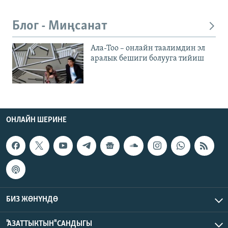
Блог - Миңсанат
Ала-Тоо – онлайн таалимдин эл
аралык бешиги болууга тийиш
ОНЛАЙН ШЕРИНЕ
БИЗ ЖӨНҮНДӨ
"АЗАТТЫКТЫН" САНДЫГЫ