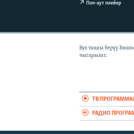
ЭЖЕ-СИҢДИЛЕР
Поп-аут плейер
АЗАТТЫК+
ЫҢГАЙСЫЗ СУРООЛОР
Бул таңкы берүү Бишк
чыгарылат.
ТВ ПРОГРАММА
РАДИО ПРОГРА