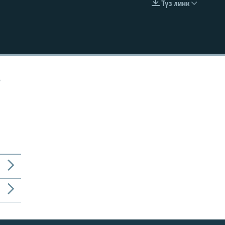
Түз линк
EMBED
о