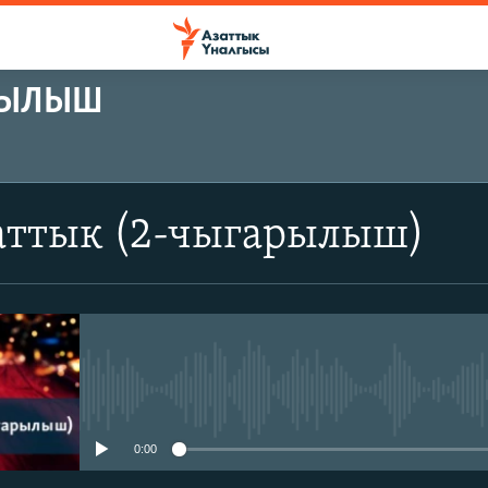
АРЫЛЫШ
аттык (2-чыгарылыш)
No media source currently avail
0:00