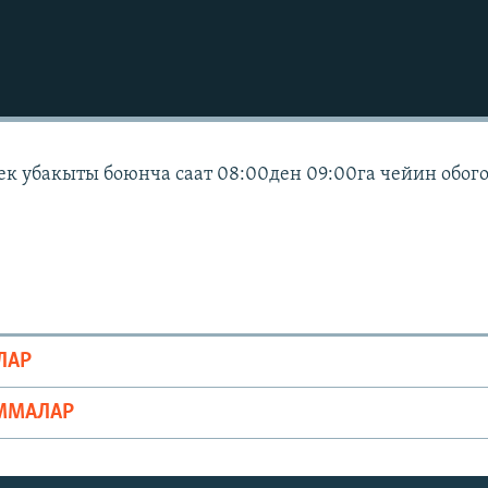
ек убакыты боюнча саат 08:00ден 09:00га чейин обог
ЛАР
ММАЛАР