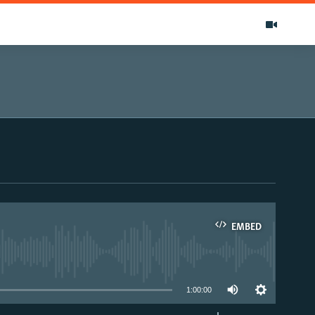
EMBED
able
1:00:00