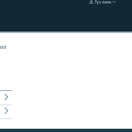
Түз линк
EMBED
йин