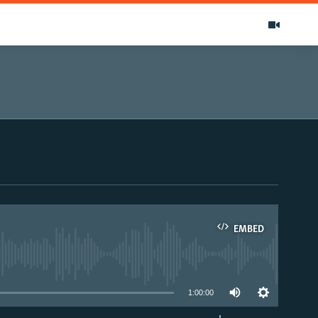
EMBED
able
1:00:00