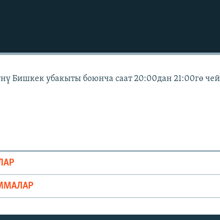
күнү Бишкек убакыты боюнча саат 20:00дан 21:00гө че
ЛАР
ММАЛАР