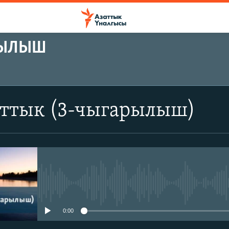
РЫЛЫШ
аттык (3-чыгарылыш)
No media source currently avail
0:00