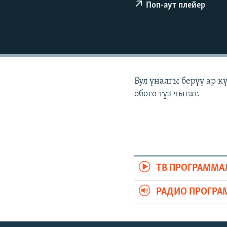
ЭЖЕ-СИҢДИЛЕР
Поп-аут плейер
АЗАТТЫК+
ЫҢГАЙСЫЗ СУРООЛОР
Бул үналгы берүү ар 
обого түз чыгат.
ТВ ПРОГРАММА
РАДИО ПРОГРА