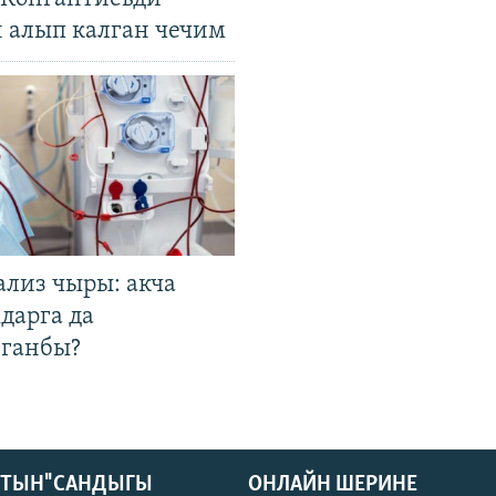
н алып калган чечим
ализ чыры: акча
дарга да
лганбы?
КТЫН" САНДЫГЫ
ОНЛАЙН ШЕРИНЕ