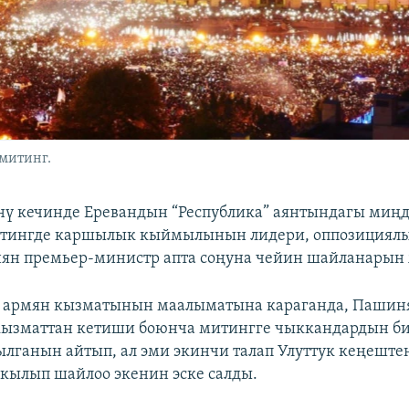
митинг.
ү кечинде Еревандын “Республика” аянтындагы миңд
тингде каршылык кыймылынын лидери, оппозициялы
ян премьер-министр апта соңуна чейин шайланарын
” армян кызматынын маалыматына караганда, Пашин
кызматтан кетиши боюнча митингге чыккандардын б
ылганын айтып, ал эми экинчи талап Улуттук кеңештен
кылып шайлоо экенин эске салды.