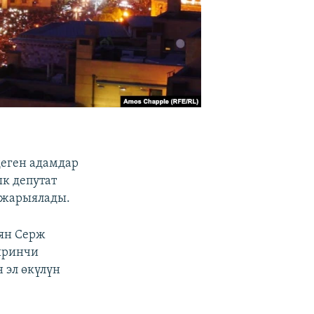
еген адамдар
к депутат
 жарыялады.
ян Серж
иринчи
 эл өкүлүн