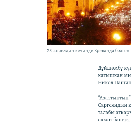
23-апрелдин кечинде Ереванда болгон 
Дүйшөмбү күн
катышкан ми
Никол Пашин
“Азаттыктын
Саргсяндын 
талабы аткар
өкмөт башчы 