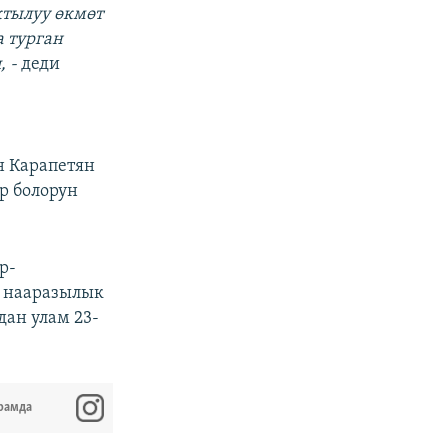
тылуу өкмөт
а турган
, -
деди
н Карапетян
р болорун
р-
 нааразылык
ан улам 23-
рамда