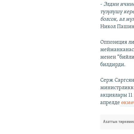
-
Элдин ичин
түзүлүшү кер
болсок, ал м
Никол Пашин
Оппозиция ли
мейманканас
менен “бийли
билдирди.
Серж Саргсян
министрликк
акциялары 11
апрелде
өкмө
Азаттык тиркеме