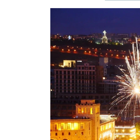
ЭЖЕ-СИҢДИЛЕР
АЗАТТЫК+
ЫҢГАЙСЫЗ СУРООЛОР