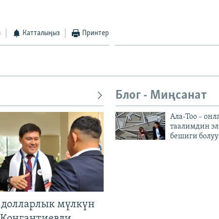
з
Катталыңыз
Принтер
Блог - Миңсанат
Ала-Тоо – онл
таалимдин эл
бешиги болуу
н долларлык мүлкүн
. Конгантиевди