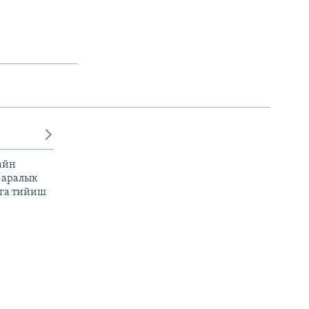
айн
 аралык
га тийиш