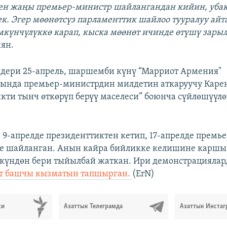
ен жаңы премьер-министр шайлангандан кийин, убак
ек. Эгер мөөнөтсүз парламенттик шайлоо тууралуу айт
үмкүнчүлүккө карап, кыска мөөнөт ичинде өтүшү зарыл
ян.
дери 25-апрель, шаршемби күнү “Марриот Армения"
ында премьер-министрдин милдетин аткаруучу Каре
кти тынч өткөрүп берүү маселеси” боюнча сүйлөшүүлө
 9-апрелде президенттиктен кетип, 17-апрелде премье
е шайланган. Анын кайра бийликке келишине каршы
 күндөн бери тыйылбай жаткан. Ири демонстрациялард
т башчы кызматын тапшырган.
(ErN)
си
Азаттык Телеграмда
Азаттык Инстаг