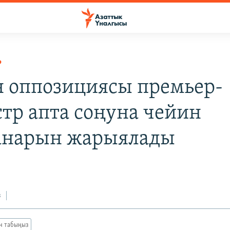
Р
 оппозициясы премьер-
тр апта соңуна чейин
анарын жарыялады
з
ан табыңыз