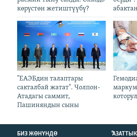
көрүстөн жетиштүүбү?
абакта
"ЕАЭБдин талаптары
Гемоди
сакталбай жатат". Чолпон-
маркум
Атадагы саммит,
котору
Пашиняндын сыны
БИЗ ЖӨНҮНДӨ
"АЗАТТЫ