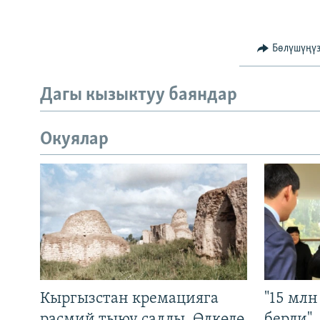
Бөлүшүңү
Дагы кызыктуу баяндар
Окуялар
Кыргызстан кремацияга
"15 мл
расмий тыюу салды. Өлкөдө
берди"