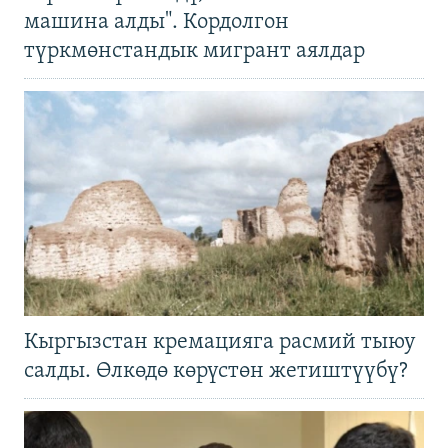
машина алды". Кордолгон
түркмөнстандык мигрант аялдар
Кыргызстан кремацияга расмий тыюу
салды. Өлкөдө көрүстөн жетиштүүбү?