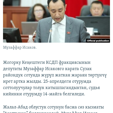
ОНЛАЙН ШЕРИНЕ
ЭЖЕ-СИҢДИЛЕР
АЗАТТЫК+
ЫҢГАЙСЫЗ СУРООЛОР
ЭЕ/АРнун бардык сайттары
Музаффар Исаков.
Жогорку Кеңештеги КСДП фракциясынын
депутаты Музаффар Исаковго карата Сузак
райондук сотунда жүрүп жаткан жараян төртүнчү
ирет артка жылды. 25-апрелдеги отурумда
соттолуучулар толук катышпагандыктан, судья
кийинки отурумду 14-майга белгиледи.
Жалал-Абад облустук сотунун басма сөз кызматы