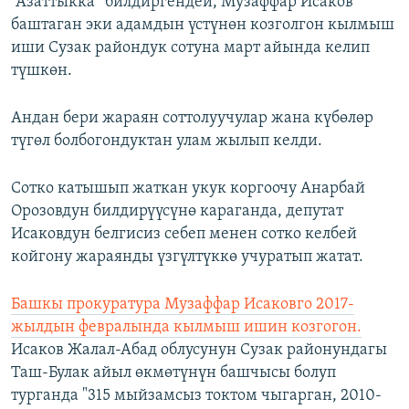
“Азаттыкка” билдиргендей, Музаффар Исаков
баштаган эки адамдын үстүнөн козголгон кылмыш
иши Сузак райондук сотуна март айында келип
түшкөн.
Андан бери жараян соттолуучулар жана күбөлөр
түгөл болбогондуктан улам жылып келди.
Сотко катышып жаткан укук коргоочу Анарбай
Орозовдун билдирүүсүнө караганда, депутат
Исаковдун белгисиз себеп менен сотко келбей
койгону жараянды үзгүлтүккө учуратып жатат.
Башкы прокуратура Музаффар Исаковго 2017-
жылдын февралында кылмыш ишин козгогон.
Исаков Жалал-Абад облусунун Сузак районундагы
Таш-Булак айыл өкмөтүнүн башчысы болуп
турганда "315 мыйзамсыз токтом чыгарган, 2010-