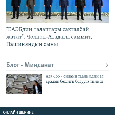
"ЕАЭБдин талаптары сакталбай
жатат". Чолпон-Атадагы саммит,
Пашиняндын сыны
Блог - Миңсанат
Ала-Тоо – онлайн таалимдин эл
аралык бешиги болууга тийиш
ОНЛАЙН ШЕРИНЕ