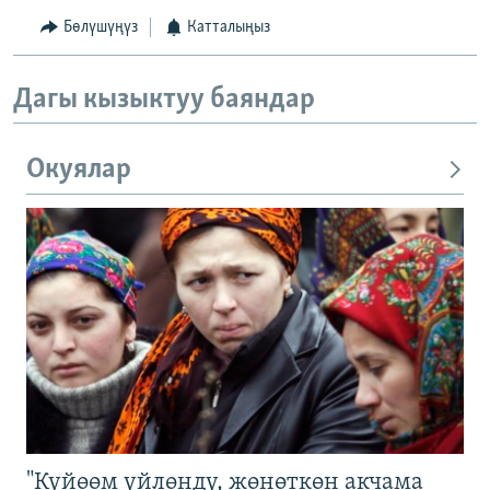
Бөлүшүңүз
Катталыңыз
Дагы кызыктуу баяндар
Окуялар
"Күйөөм үйлөндү, жөнөткөн акчама