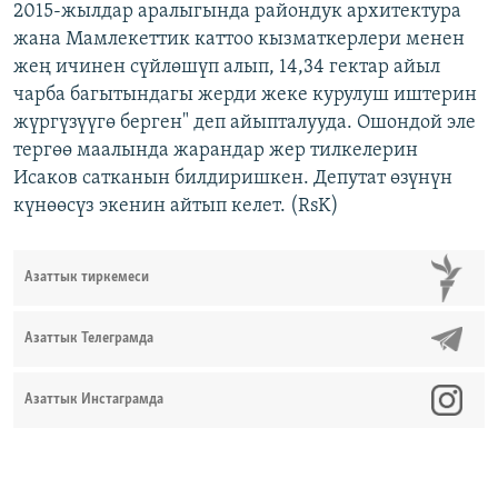
2015-жылдар аралыгында райондук архитектура
жана Мамлекеттик каттоо кызматкерлери менен
жең ичинен сүйлөшүп алып, 14,34 гектар айыл
чарба багытындагы жерди жеке курулуш иштерин
жүргүзүүгө берген" деп айыпталууда. Ошондой эле
тергөө маалында жарандар жер тилкелерин
Исаков сатканын билдиришкен. Депутат өзүнүн
күнөөсүз экенин айтып келет. (RsK)
Азаттык тиркемеси
Азаттык Телеграмда
Азаттык Инстаграмда