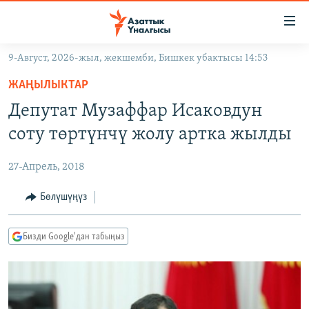
Линктер
Мазмунга
өтүңүз
9-Август, 2026-жыл, жекшемби, Бишкек убактысы 14:53
Навигацияга
ЖАҢЫЛЫКТАР
өтүңүз
ЖАҢЫЛЫКТАР
КЫРГЫЗСТАН
Издөөгө
Депутат Музаффар Исаковдун
салыңыз
ДҮЙНӨ
КЫРГЫЗСТАН
соту төртүнчү жолу артка жылды
УКРАИНА
САЯСАТ
ДҮЙНӨ
27-Апрель, 2018
АТАЙЫН ИЛИКТӨӨ
ЭКОНОМИКА
БОРБОР АЗИЯ
ТВ ПРОГРАММАЛАР
Бөлүшүңүз
МАДАНИЯТ
ПОДКАСТ
БҮГҮН АЗАТТЫКТА
Бизди Google'дан табыңыз
ӨЗГӨЧӨ ПИКИР
ЭКСПЕРТТЕР ТАЛДАЙТ
БИЗ ЖАНА ДҮЙНӨ
Русский
ДАНИСТЕ