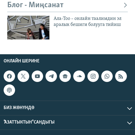
Блог - Миңсанат
Ала-Тоо – онлайн таалимдин эл
аралык бешиги болууга тийиш
ОНЛАЙН ШЕРИНЕ
БИЗ ЖӨНҮНДӨ
"АЗАТТЫКТЫН" САНДЫГЫ