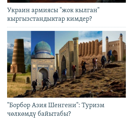
Украин армиясы "жок кылган"
кыргызстандыктар кимдер?
"Борбор Азия Шенгени": Туризм
чөлкөмдү байытабы?