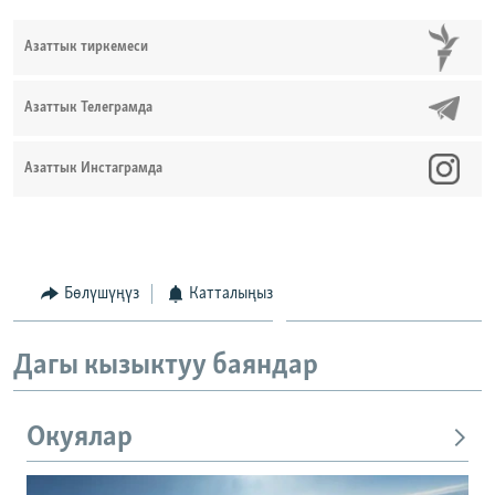
Азаттык тиркемеси
Азаттык Телеграмда
Азаттык Инстаграмда
Бөлүшүңүз
Катталыңыз
Дагы кызыктуу баяндар
Окуялар