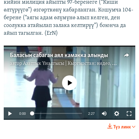
кийин милиция айыпты 97-беренеге (“Киши
өлтүрүүгө”) өзгөрткөнү кабарланган. Кошумча 104-
берене (“аягы адам өлүмүнө алып келген, ден
соолукка атайылап залака келтирүү”) боюнча да
айып тагылган. (ErN)
Баласын сабаган аял камакка алынды
автор
Азаттык Үналгысы | Кыргызстан: видео, фото, кабарлар
No media source currently available
0:00
2:27
Түз линк