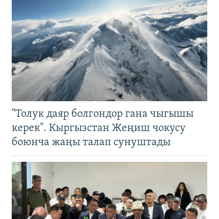
"Толук даяр болгондор гана чыгышы
керек". Кыргызстан Жеңиш чокусу
боюнча жаңы талап сунуштады