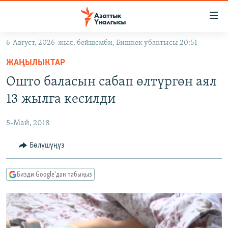
Линктер
Мазмунга
өтүңүз
6-Август, 2026-жыл, бейшемби, Бишкек убактысы 20:51
Навигацияга
ЖАҢЫЛЫКТАР
өтүңүз
ЖАҢЫЛЫКТАР
КЫРГЫЗСТАН
Издөөгө
Ошто баласын сабап өлтүргөн аял
салыңыз
ДҮЙНӨ
КЫРГЫЗСТАН
13 жылга кесилди
УКРАИНА
САЯСАТ
ДҮЙНӨ
5-Май, 2018
АТАЙЫН ИЛИКТӨӨ
ЭКОНОМИКА
БОРБОР АЗИЯ
ТВ ПРОГРАММАЛАР
Бөлүшүңүз
МАДАНИЯТ
ПОДКАСТ
БҮГҮН АЗАТТЫКТА
Бизди Google'дан табыңыз
ӨЗГӨЧӨ ПИКИР
ЭКСПЕРТТЕР ТАЛДАЙТ
БИЗ ЖАНА ДҮЙНӨ
Русский
ДАНИСТЕ