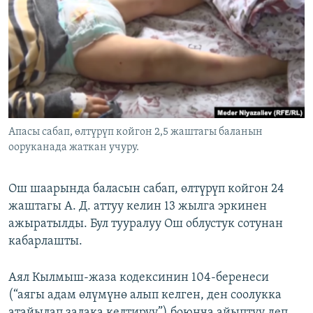
ОНЛАЙН ШЕРИНЕ
ЭЖЕ-СИҢДИЛЕР
АЗАТТЫК+
ЫҢГАЙСЫЗ СУРООЛОР
ЭЕ/АРнун бардык сайттары
Апасы сабап, өлтүрүп койгон 2,5 жаштагы баланын
ооруканада жаткан учуру.
Ош шаарында баласын сабап, өлтүрүп койгон 24
жаштагы А. Д. аттуу келин 13 жылга эркинен
ажыратылды. Бул тууралуу Ош облустук сотунан
кабарлашты.
Аял Кылмыш-жаза кодексинин 104-беренеси
(“аягы адам өлүмүнө алып келген, ден соолукка
атайылап залака келтирүү”) боюнча айыптуу деп