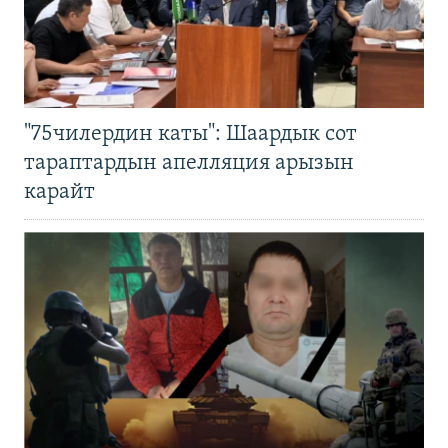
"75чилердин каты": Шаардык сот
тараптардын апелляция арызын
карайт