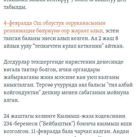
табылды.
4-февралда Ош облустук ооруканасынын
реанимация бөлүмүнө оор жараат алып,
эстен
танган баланы энеси алып келген. Ал 2 жаш 8
айлык уулу “тепкичтен кулап кеткенин" айткан.
Догдурлар текшергенде наристенин денесинде
көгала тактар болгон, ички органдары
жабыркаганы жана мээсине кан уюп калганы
аныкталган. Тергөө учурунда аял баласы "тил албай
койгондуктан" депкир менен сабаганын мойнуна
алган.
24 жаштагы келинге Кылмыш-жаза кодексинин
234-беренеси ("Бейбаштык") боюнча кылмыш иши
козголгон. 11-февралда бала чарчап калган. Андан