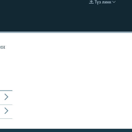
Түз линк
EMBED
йин