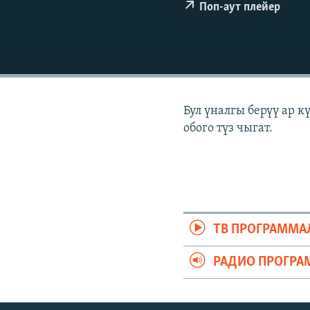
ЭЖЕ-СИҢДИЛЕР
Поп-аут плейер
АЗАТТЫК+
ЫҢГАЙСЫЗ СУРООЛОР
Бул үналгы берүү ар 
обого түз чыгат.
ТВ ПРОГРАММА
РАДИО ПРОГРА