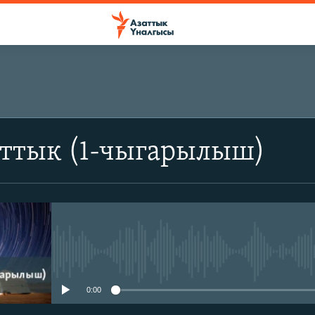
аттык (1-чыгарылыш)
No media source currently avail
0:00