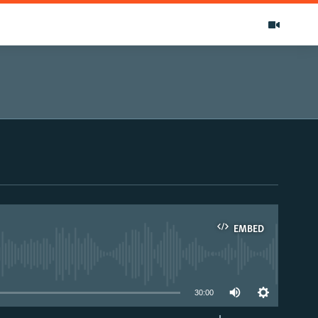
EMBED
able
30:00