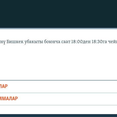
күнү Бишкек убакыты боюнча саат 18:00ден 18:30га че
ЛАР
ММАЛАР