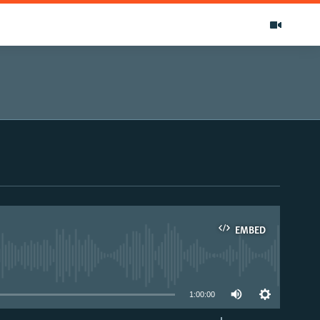
EMBED
able
1:00:00