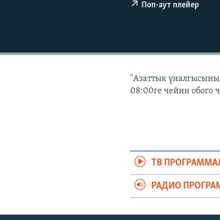
ЭЖЕ-СИҢДИЛЕР
Поп-аут плейер
АЗАТТЫК+
ЫҢГАЙСЫЗ СУРООЛОР
"Азаттык үналгысынын
08:00ге чейин обого 
ТВ ПРОГРАММА
РАДИО ПРОГРА