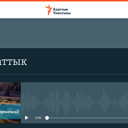
аттык
No media source currently avail
0:00