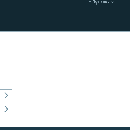
Түз линк
EMBED