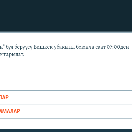
" бул берүүсү Бишкек убакыты боюнча саат 07:00ден
чыгарылат.
ЛАР
ММАЛАР