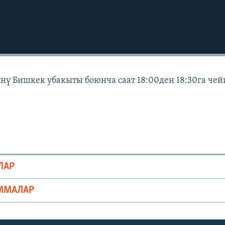
күнү Бишкек убакыты боюнча саат 18:00ден 18:30га че
ЛАР
ММАЛАР