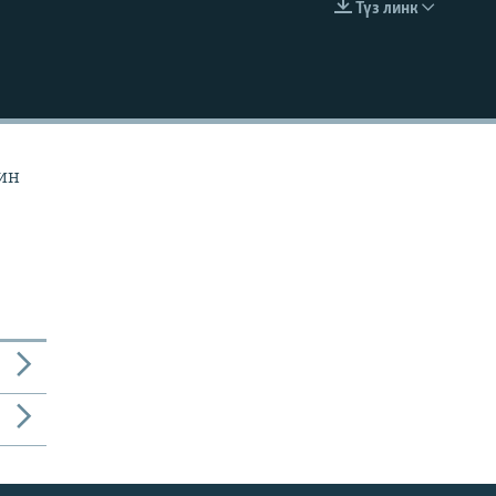
Түз линк
EMBED
йин