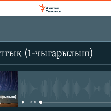
аттык (1-чыгарылыш)
No media source currently avail
0:00