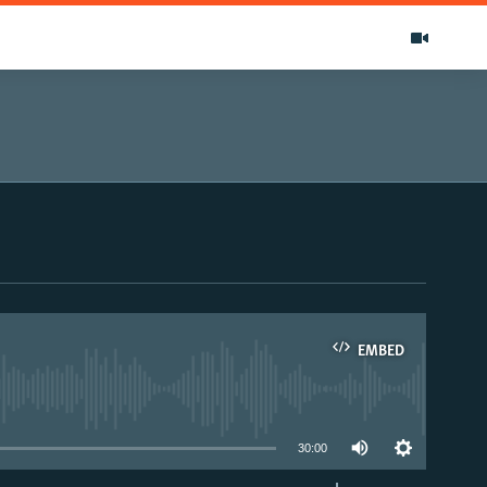
EMBED
able
30:00