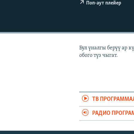
ЭЖЕ-СИҢДИЛЕР
Поп-аут плейер
АЗАТТЫК+
ЫҢГАЙСЫЗ СУРООЛОР
Бул үналгы берүү ар 
обого түз чыгат.
ТВ ПРОГРАММА
РАДИО ПРОГРА