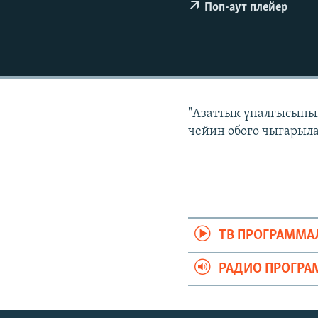
ЭЖЕ-СИҢДИЛЕР
Поп-аут плейер
АЗАТТЫК+
ЫҢГАЙСЫЗ СУРООЛОР
"Азаттык үналгысынын
чейин обого чыгарыла
ТВ ПРОГРАММА
РАДИО ПРОГРА