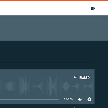
EMBED
able
1:00:00