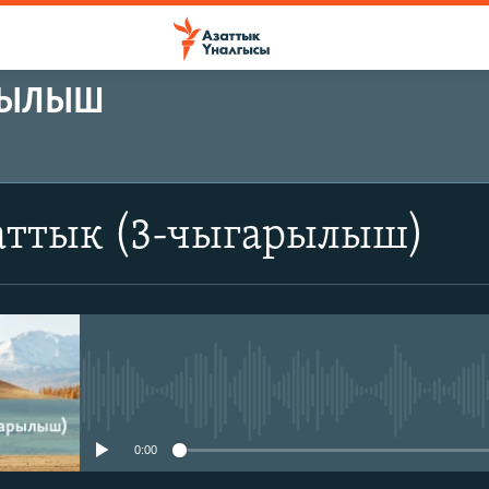
АРЫЛЫШ
аттык (3-чыгарылыш)
No media source currently avail
0:00