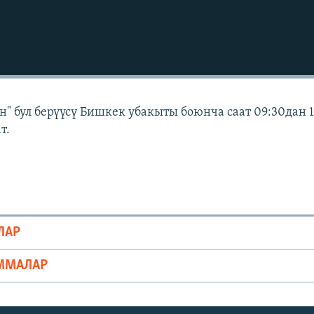
" бул берүүсү Бишкек убакыты боюнча саат 09:30дан 
т.
ЛАР
ММАЛАР