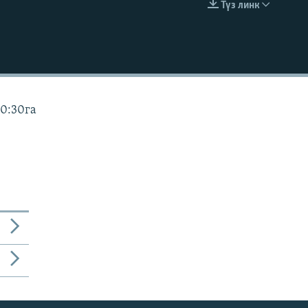
Түз линк
EMBED
10:30га