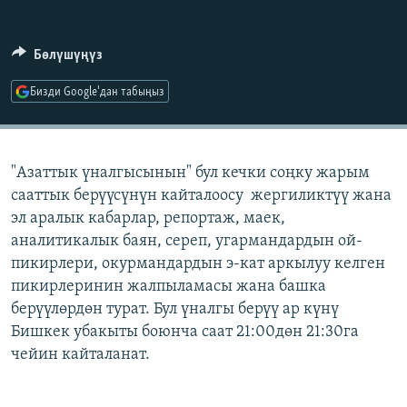
ОНЛАЙН ШЕРИНЕ
ЭЖЕ-СИҢДИЛЕР
АЗАТТЫК+
Бөлүшүңүз
ЫҢГАЙСЫЗ СУРООЛОР
Бизди Google'дан табыңыз
ЭЕ/АРнун бардык сайттары
"Азаттык үналгысынын" бул кечки соңку жарым
сааттык берүүсүнүн кайталоосу жергиликтүү жана
эл аралык кабарлар, репортаж, маек,
аналитикалык баян, сереп, угармандардын ой-
пикирлери, окурмандардын э-кат аркылуу келген
пикирлеринин жалпыламасы жана башка
берүүлөрдөн турат. Бул үналгы берүү ар күнү
Бишкек убакыты боюнча саат 21:00дөн 21:30га
чейин кайталанат.