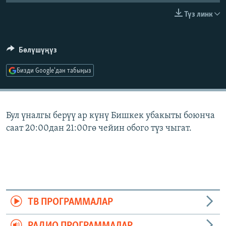
ОНЛАЙН ШЕРИНЕ
ЭЖЕ-СИҢДИЛЕР
Түз линк
АЗАТТЫК+
ЫҢГАЙСЫЗ СУРООЛОР
Бөлүшүңүз
Бизди Google'дан табыңыз
ЭЕ/АРнун бардык сайттары
Бул үналгы берүү ар күнү Бишкек убакыты боюнча
саат 20:00дан 21:00гө чейин обого түз чыгат.
ТВ ПРОГРАММАЛАР