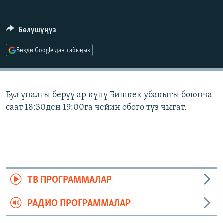
ОНЛАЙН ШЕРИНЕ
ЭЖЕ-СИҢДИЛЕР
АЗАТТЫК+
Бөлүшүңүз
ЫҢГАЙСЫЗ СУРООЛОР
Бизди Google'дан табыңыз
ЭЕ/АРнун бардык сайттары
Бул үналгы берүү ар күнү Бишкек убакыты боюнча
саат 18:30ден 19:00га чейин обого түз чыгат.
ТВ ПРОГРАММАЛАР
РАДИО ПРОГРАММАЛАР