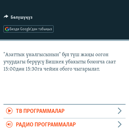
ОНЛАЙН ШЕРИНЕ
ЭЖЕ-СИҢДИЛЕР
АЗАТТЫК+
Бөлүшүңүз
ЫҢГАЙСЫЗ СУРООЛОР
Бизди Google'дан табыңыз
ЭЕ/АРнун бардык сайттары
"Азаттык үналгысынын" бул түш жаңы оогон
учурдагы берүүсү Бишкек убакыты боюнча саат
15:00дөн 15:30га чейин обого чыгарылат.
ТВ ПРОГРАММАЛАР
РАДИО ПРОГРАММАЛАР