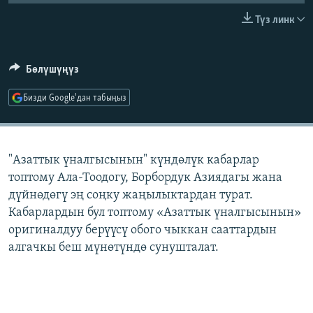
ОНЛАЙН ШЕРИНЕ
ЭЖЕ-СИҢДИЛЕР
Түз линк
АЗАТТЫК+
ЫҢГАЙСЫЗ СУРООЛОР
Бөлүшүңүз
Бизди Google'дан табыңыз
ЭЕ/АРнун бардык сайттары
"Азаттык үналгысынын" күндөлүк кабарлар
топтому Ала-Тоодогу, Борбордук Азиядагы жана
дүйнөдөгү эң соңку жаңылыктардан турат.
Кабарлардын бул топтому «Азаттык үналгысынын»
оригиналдуу берүүсү обого чыккан сааттардын
алгачкы беш мүнөтүндө сунушталат.