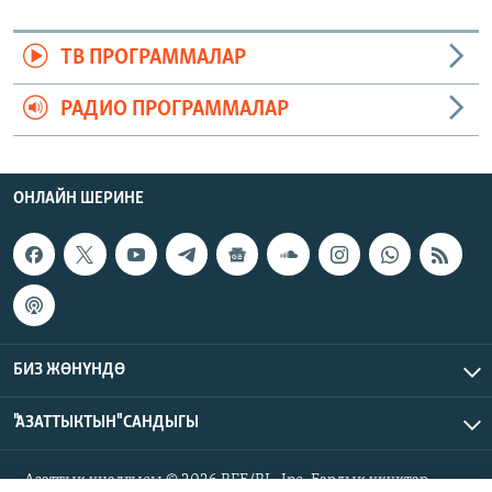
ТВ ПРОГРАММАЛАР
РАДИО ПРОГРАММАЛАР
ОНЛАЙН ШЕРИНЕ
БИЗ ЖӨНҮНДӨ
"АЗАТТЫКТЫН" САНДЫГЫ
Азаттык үналгысы © 2026 RFE/RL, Inc. Бардык укуктар