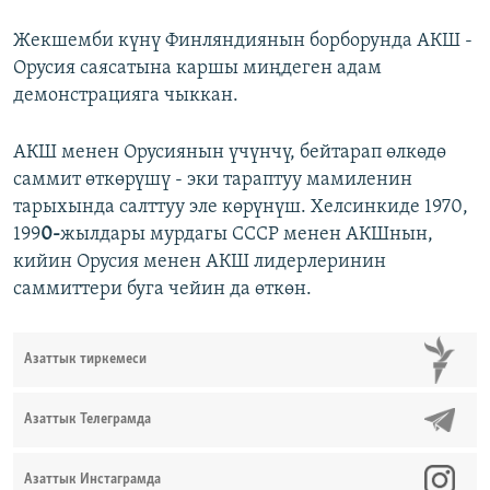
Жекшемби күнү Финляндиянын борборунда АКШ -
Орусия саясатына каршы миңдеген адам
демонстрацияга чыккан.
АКШ менен Орусиянын үчүнчү, бейтарап өлкөдө
саммит өткөрүшү - эки тараптуу мамиленин
тарыхында салттуу эле көрүнүш. Хелсинкиде 1970,
199
0-
жылдары мурдагы СССР менен АКШнын,
кийин Орусия менен АКШ лидерлеринин
саммиттери буга чейин да өткөн.
Азаттык тиркемеси
Азаттык Телеграмда
Азаттык Инстаграмда