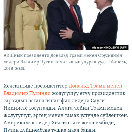
ОНЛАЙН ШЕРИНЕ
ЭЖЕ-СИҢДИЛЕР
АЗАТТЫК+
ЫҢГАЙСЫЗ СУРООЛОР
ЭЕ/АРнун бардык сайттары
АКШнын президенти Дональд Трамп менен Орусиянын
лидери Владимр Путин кол алышып учурашууда. 16-июль,
2018-жыл.
Хелсинкиде президенттер
Дональд Трамп менен
Владимир Путинди
жолугушуу өтчү президенттик
сарайдын астанасынан фин лидери Саули
Ниинистё тосуп алды. Ал ага чейин Трамп менен
жолугушуп, эртең менен тамак үстүндө сүйлөшкөн.
Америкалык лидер Хелсинкиге жекшембиде,
Путин дүйшөмбүдө түшкө маал барды.