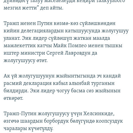
дүйнөдөгү талуу маселелерди кеңири талкуулоого
мезгил жетти” деп айты.
Трамп менен Путин көзмө-көз сүйлөшкөндөн
кийин делегациялардын катышуусунда жолугушуу
уланат. Эик лидер сүйлөшүп жаткан маалда
мамлекеттик катчы Майк Помпео менен тышкы
иштер министри Сергей Лавровдун да
жолугушуусу өтөт.
Ак үй жолугушуунун жыйынтыгында эч кандай
расмий декларация кабыл алынбай турганын
билдирди. Эки лидер чогуу басма сөз жыйынын
өткөрөт.
Трамп-Путин жолугушуусу үчүн Хелсинкиде,
өзгөчө шаардын борбордук бөлүгүндө коопсуздук
чаралары күчөтүлдү.