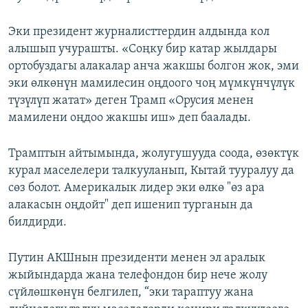
Эки президент журналисттердин алдында кол
алышып учурашты. «Соңку бир катар жылдары
ортобуздагы алакалар анча жакшы болгон жок, эми
эки өлкөнүн мамилесин оңдоого чоң мүмкүнчүлүк
түзүлүп жатат» деген Трамп «Орусия менен
мамилени оңдоо жакшы иш» деп баалады.
Трамптын айтымында, жолугушууда соода, өзөктүк
курал маселелери талкууланып, Кытай тууралуу да
сөз болот. Америкалык лидер эки өлкө "өз ара
алакасын оңдойт" деп ишенип турганын да
билдирди.
Путин АКШнын президенти менен эл аралык
жыйындарда жана телефондон бир нече жолу
сүйлөшкөнүн белгилеп, “эки тараптуу жана