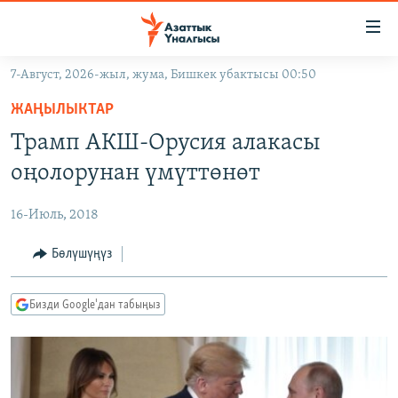
Линктер
Мазмунга
өтүңүз
7-Август, 2026-жыл, жума, Бишкек убактысы 00:50
Навигацияга
ЖАҢЫЛЫКТАР
өтүңүз
ЖАҢЫЛЫКТАР
КЫРГЫЗСТАН
Издөөгө
Трамп АКШ-Орусия алакасы
салыңыз
ДҮЙНӨ
КЫРГЫЗСТАН
оңолорунан үмүттөнөт
УКРАИНА
САЯСАТ
ДҮЙНӨ
16-Июль, 2018
АТАЙЫН ИЛИКТӨӨ
ЭКОНОМИКА
БОРБОР АЗИЯ
ТВ ПРОГРАММАЛАР
Бөлүшүңүз
МАДАНИЯТ
ПОДКАСТ
БҮГҮН АЗАТТЫКТА
Бизди Google'дан табыңыз
ӨЗГӨЧӨ ПИКИР
ЭКСПЕРТТЕР ТАЛДАЙТ
БИЗ ЖАНА ДҮЙНӨ
Русский
ДАНИСТЕ