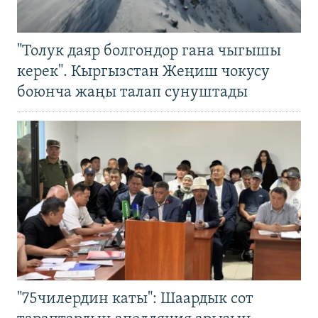
"Толук даяр болгондор гана чыгышы
керек". Кыргызстан Жеңиш чокусу
боюнча жаңы талап сунуштады
"75чилердин каты": Шаардык сот