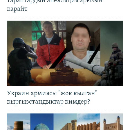
тараптардын апелляция арызын
карайт
Украин армиясы "жок кылган"
кыргызстандыктар кимдер?